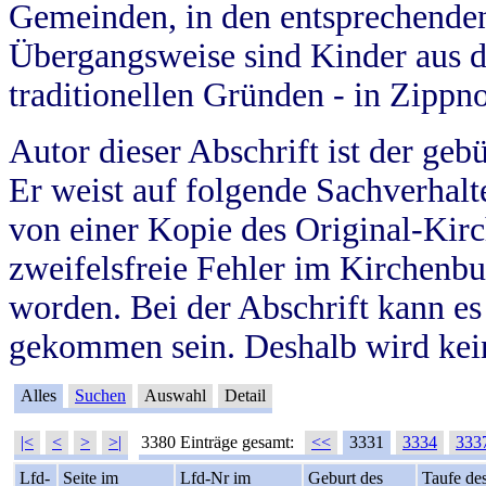
Gemeinden, in den entsprechende
Übergangsweise sind Kinder aus 
traditionellen Gründen - in Zippn
Autor dieser Abschrift ist der geb
Er weist auf folgende Sachverhalte
von einer Kopie des Original-Kirc
zweifelsfreie Fehler im Kirchenbuc
worden. Bei der Abschrift kann e
gekommen sein. Deshalb wird kein
Alles
Suchen
Auswahl
Detail
|<
<
>
>|
3380 Einträge gesamt:
<<
3331
3334
333
Lfd-
Seite im
Lfd-Nr im
Geburt des
Taufe de