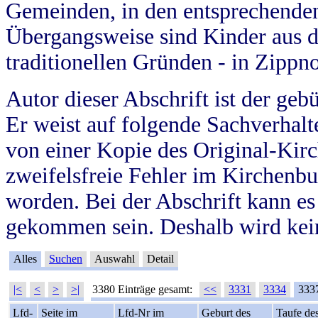
Gemeinden, in den entsprechende
Übergangsweise sind Kinder aus 
traditionellen Gründen - in Zippn
Autor dieser Abschrift ist der geb
Er weist auf folgende Sachverhalte
von einer Kopie des Original-Kirc
zweifelsfreie Fehler im Kirchenbuc
worden. Bei der Abschrift kann e
gekommen sein. Deshalb wird kein
Alles
Suchen
Auswahl
Detail
|<
<
>
>|
3380 Einträge gesamt:
<<
3331
3334
333
Lfd-
Seite im
Lfd-Nr im
Geburt des
Taufe de