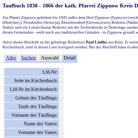
Taufbuch 1838 - 1866 der kath. Pfarrei Zippnow Kreis 
Zur Pfarrei Zippnow gehörten bis 1945 außer dem Dorf Zippnow (Sypnywo) noch d
(Dudylany), Freudenfier (Szwecja), Klawittersdorf (Glowaczewo), Rederitz (Nadarz
Stabitz und ein Lokalvikariat Rederitz mit der Tochterkirche in Doderlage wurd
diesen Gemeinden - wohl noch aus traditionellen Gründen - in Zippnow getauft 
Autor dieser Abschrift ist der gebürtige Rederitzer
Paul Lüdtke
aus Köln. Er weist
Kirchenbuch, sind in dieser Liste korrigiert worden. Bei der Abschrift kann es 
Alles
Suchen
Auswahl
Detail
Lfd-Nr:
Seite im Kirchenbuch:
Lfd-Nr im Kirchenbuch:
Geburt des Täuflings:
Taufe des Täuflings:
Vorname des Täuflings:
Name des Vaters:
Vorname des Vaters: