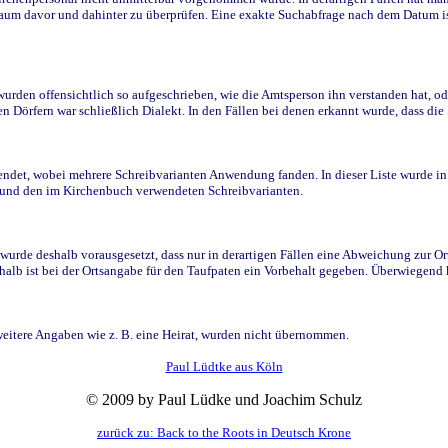
raum davor und dahinter zu überprüfen. Eine exakte Suchabfrage nach dem Datum i
den offensichtlich so aufgeschrieben, wie die Amtsperson ihn verstanden hat, ode
n Dörfern war schließlich Dialekt. In den Fällen bei denen erkannt wurde, dass di
t, wobei mehrere Schreibvarianten Anwendung fanden. In dieser Liste wurde in de
n und den im Kirchenbuch verwendeten Schreibvarianten.
wurde deshalb vorausgesetzt, dass nur in derartigen Fällen eine Abweichung zur O
eshalb ist bei der Ortsangabe für den Taufpaten ein Vorbehalt gegeben. Überwiegen
weitere Angaben wie z. B. eine Heirat, wurden nicht übernommen.
Paul Lüdtke aus Köln
© 2009 by Paul Lüdke und Joachim Schulz
zurück zu: Back to the Roots in Deutsch Krone