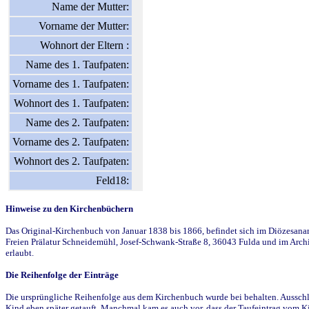
Name der Mutter:
Vorname der Mutter:
Wohnort der Eltern :
Name des 1. Taufpaten:
Vorname des 1. Taufpaten:
Wohnort des 1. Taufpaten:
Name des 2. Taufpaten:
Vorname des 2. Taufpaten:
Wohnort des 2. Taufpaten:
Feld18:
Hinweise zu den Kirchenbüchern
Das Original-Kirchenbuch von Januar 1838 bis 1866, befindet sich im Diözesanarch
Freien Prälatur Schneidemühl, Josef-Schwank-Straße 8, 36043 Fulda und im Archi
erlaubt.
Die Reihenfolge der Einträge
Die ursprüngliche Reihenfolge aus dem Kirchenbuch wurde bei behalten. Ausschla
Kind eben später getauft. Manchmal kam es auch vor, dass der Taufeintrag vom Ki