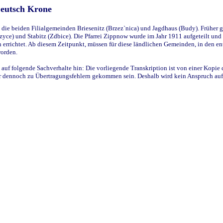
Deutsch Krone
ie beiden Filialgemeinden Briesenitz (Brzez`nica) und Jagdhaus (Budy). Früher g
yce) und Stabitz (Zdbice). Die Pfarrei Zippnow wurde im Jahr 1911 aufgeteilt und e
en errichtet. Ab diesem Zeitpunkt, müssen für diese ländlichen Gemeinden, in den
worden.
 auf folgende Sachverhalte hin: Die vorliegende Transkription ist von einer Kopie 
aber dennoch zu Übertragungsfehlern gekommen sein. Deshalb wird kein Anspruch auf 