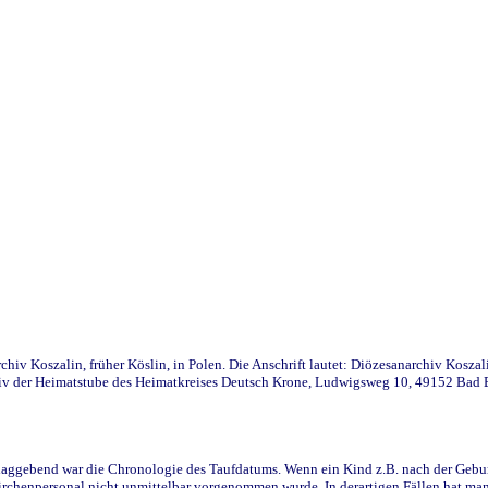
iv Koszalin, früher Köslin, in Polen. Die Anschrift lautet: Diözesanarchiv Koszal
v der Heimatstube des Heimatkreises Deutsch Krone, Ludwigsweg 10, 49152 Bad Ess
ggebend war die Chronologie des Taufdatums. Wenn ein Kind z.B. nach der Geburt 
rchenpersonal nicht unmittelbar vorgenommen wurde. In derartigen Fällen hat man d