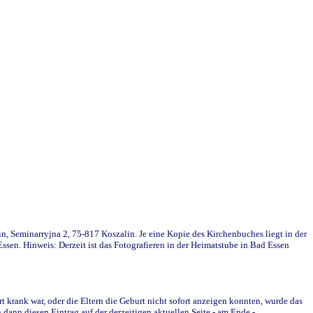
in, Seminarryjna 2, 75-817 Koszalin. Je eine Kopie des Kirchenbuches liegt in der
en. Hinweis: Derzeit ist das Fotografieren in der Heimatstube in Bad Essen
krank war, oder die Eltern die Geburt nicht sofort anzeigen konnten, wurde das
ann diesen Eintrag auf der derzeitigen aktuellen Seite - am Ende -