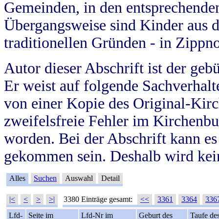
Gemeinden, in den entsprechende
Übergangsweise sind Kinder aus 
traditionellen Gründen - in Zippn
Autor dieser Abschrift ist der geb
Er weist auf folgende Sachverhalte
von einer Kopie des Original-Kirc
zweifelsfreie Fehler im Kirchenbuc
worden. Bei der Abschrift kann e
gekommen sein. Deshalb wird kein
Alles
Suchen
Auswahl
Detail
|<
<
>
>|
3380 Einträge gesamt:
<<
3361
3364
336
Lfd-
Seite im
Lfd-Nr im
Geburt des
Taufe de