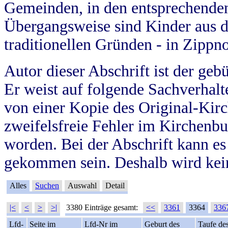
Gemeinden, in den entsprechende
Übergangsweise sind Kinder aus 
traditionellen Gründen - in Zippn
Autor dieser Abschrift ist der geb
Er weist auf folgende Sachverhalte
von einer Kopie des Original-Kirc
zweifelsfreie Fehler im Kirchenbuc
worden. Bei der Abschrift kann e
gekommen sein. Deshalb wird kein
Alles
Suchen
Auswahl
Detail
|<
<
>
>|
3380 Einträge gesamt:
<<
3361
3364
336
Lfd-
Seite im
Lfd-Nr im
Geburt des
Taufe de