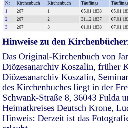
Nr
Kirchenbuch
Kirchenbuch
Täuflings
Täufling
1
267
1
05.01.1838
05.01.18
2
267
2
31.12.1837
07.01.18
3
267
3
01.01.1838
07.01.18
Hinweise zu den Kirchenbücher
Das Original-Kirchenbuch von Jan
Diözesanarchiv Koszalin, früher Kö
Diözesanarchiv Koszalin, Seminar
des Kirchenbuches liegt in der Fr
Schwank-Straße 8, 36043 Fulda u
Heimatkreises Deutsch Krone, Lu
Hinweis: Derzeit ist das Fotograf