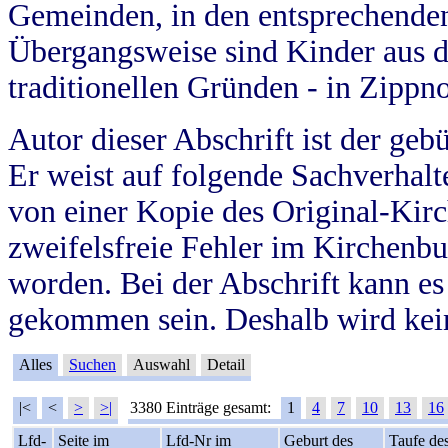
Gemeinden, in den entsprechende
Übergangsweise sind Kinder aus 
traditionellen Gründen - in Zippn
Autor dieser Abschrift ist der geb
Er weist auf folgende Sachverhalte
von einer Kopie des Original-Kirc
zweifelsfreie Fehler im Kirchenbuc
worden. Bei der Abschrift kann e
gekommen sein. Deshalb wird kein
Alles
Suchen
Auswahl
Detail
|<
<
>
>|
3380 Einträge gesamt:
1
4
7
10
13
16
Lfd-
Seite im
Lfd-Nr im
Geburt des
Taufe de