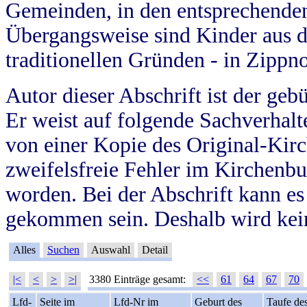
Gemeinden, in den entsprechende
Übergangsweise sind Kinder aus 
traditionellen Gründen - in Zippn
Autor dieser Abschrift ist der geb
Er weist auf folgende Sachverhalte
von einer Kopie des Original-Kirc
zweifelsfreie Fehler im Kirchenbuc
worden. Bei der Abschrift kann e
gekommen sein. Deshalb wird kein
Alles
Suchen
Auswahl
Detail
|<
<
>
>|
3380 Einträge gesamt:
<<
61
64
67
70
Lfd-
Seite im
Lfd-Nr im
Geburt des
Taufe de