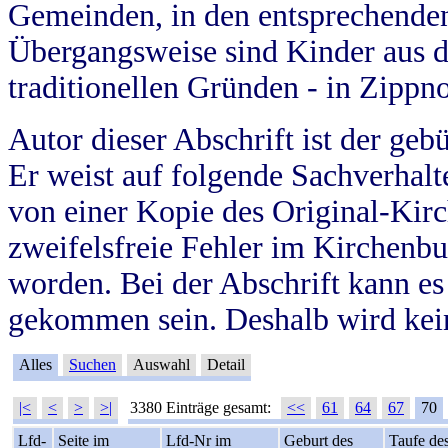
Gemeinden, in den entsprechende
Übergangsweise sind Kinder aus 
traditionellen Gründen - in Zippn
Autor dieser Abschrift ist der geb
Er weist auf folgende Sachverhalte
von einer Kopie des Original-Kirc
zweifelsfreie Fehler im Kirchenbuc
worden. Bei der Abschrift kann e
gekommen sein. Deshalb wird kein
Alles
Suchen
Auswahl
Detail
|<
<
>
>|
3380 Einträge gesamt:
<<
61
64
67
70
Lfd-
Seite im
Lfd-Nr im
Geburt des
Taufe de