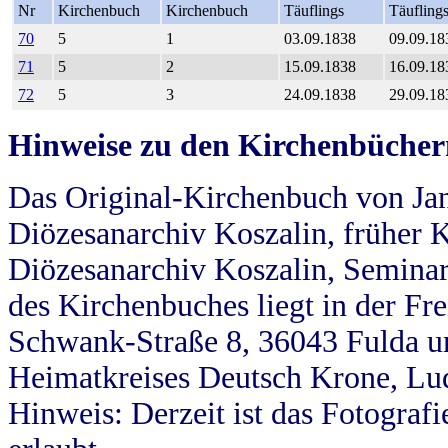
Nr
Kirchenbuch
Kirchenbuch
Täuflings
Täufling
70
5
1
03.09.1838
09.09.18
71
5
2
15.09.1838
16.09.18
72
5
3
24.09.1838
29.09.18
Hinweise zu den Kirchenbücher
Das Original-Kirchenbuch von Jan
Diözesanarchiv Koszalin, früher Kö
Diözesanarchiv Koszalin, Seminar
des Kirchenbuches liegt in der Fr
Schwank-Straße 8, 36043 Fulda u
Heimatkreises Deutsch Krone, Lu
Hinweis: Derzeit ist das Fotograf