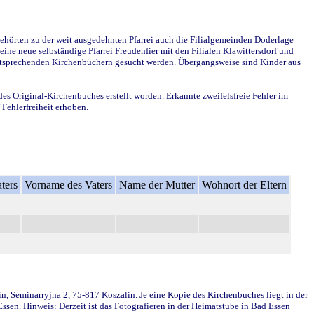
ehörten zu der weit ausgedehnten Pfarrei auch die Filialgemeinden Doderlage
ine neue selbständige Pfarrei Freudenfier mit den Filialen Klawittersdorf und
 entsprechenden Kirchenbüchern gesucht werden. Übergangsweise sind Kinder aus
des Original-Kirchenbuches erstellt worden. Erkannte zweifelsfreie Fehler im
Fehlerfreiheit erhoben.
ters
Vorname des Vaters
Name der Mutter
Wohnort der Eltern
in, Seminarryjna 2, 75-817 Koszalin. Je eine Kopie des Kirchenbuches liegt in der
en. Hinweis: Derzeit ist das Fotografieren in der Heimatstube in Bad Essen