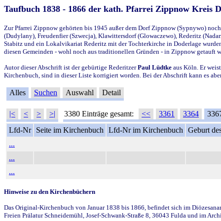
Taufbuch 1838 - 1866 der kath. Pfarrei Zippnow Kreis 
Zur Pfarrei Zippnow gehörten bis 1945 außer dem Dorf Zippnow (Sypnywo) noch d
(Dudylany), Freudenfier (Szwecja), Klawittersdorf (Glowaczewo), Rederitz (Nadarz
Stabitz und ein Lokalvikariat Rederitz mit der Tochterkirche in Doderlage wurd
diesen Gemeinden - wohl noch aus traditionellen Gründen - in Zippnow getauft 
Autor dieser Abschrift ist der gebürtige Rederitzer
Paul Lüdtke
aus Köln. Er weist
Kirchenbuch, sind in dieser Liste korrigiert worden. Bei der Abschrift kann es 
Alles
Suchen
Auswahl
Detail
|<
<
>
>|
3380 Einträge gesamt:
<<
3361
3364
336
Lfd-Nr
Seite im Kirchenbuch
Lfd-Nr im Kirchenbuch
Geburt des
...
...
...
Hinweise zu den Kirchenbüchern
Das Original-Kirchenbuch von Januar 1838 bis 1866, befindet sich im Diözesanarch
Freien Prälatur Schneidemühl, Josef-Schwank-Straße 8, 36043 Fulda und im Archi