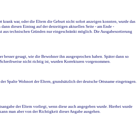
krank war, oder die Eltern die Geburt nicht sofort anzeigen konnten, wurde das
ann diesen Eintrag auf der derzeitigen aktuellen Seite - am Ende -
st aus technischen Gründen nur eingeschränkt möglich. Die Ausgabesortierung
r besser gesagt, wie die Bewohner ihn ausgesprochen haben. Später dann so
e Schreibweise nicht richtig ist, wurden Korrekturen vorgenommen.
r Spalte Wohnort der Eltern, grundsätzlich der deutsche Ortsname eingetragen.
rtsangabe der Eltern vorliegt, wenn diese auch angegeben wurde. Hierbei wurde
d kann man aber von der Richtigkeit dieser Angabe ausgehen.