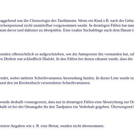
ggebend war die Chronologie des Taufdatums. Wenn ein Kind z.B. nach der Geburt 
rchenpersonal nicht unmittelbar vorgenommen wurde. In derartigen Fällen hat man d
raum davor und dahinter zu überprüfen. Eine exakte Suchabfrage nach dem Datum i
den offensichtlich so aufgeschrieben, wie die Amtsperson ihn verstanden hat, ode
n Dörfern war schließlich Dialekt. In den Fällen bei denen erkannt wurde, dass di
t, wobei mehrere Schreibvarianten Anwendung fanden. In dieser Liste wurde in de
n und den im Kirchenbuch verwendeten Schreibvarianten.
wurde deshalb vorausgesetzt, dass nur in derartigen Fällen eine Abweichung zur O
eshalb ist bei der Ortsangabe für den Taufpaten ein Vorbehalt gegeben. Überwiegen
weitere Angaben wie z. B. eine Heirat, wurden nicht übernommen.