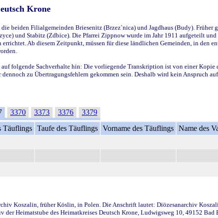
Deutsch Krone
ie beiden Filialgemeinden Briesenitz (Brzez`nica) und Jagdhaus (Budy). Früher g
yce) und Stabitz (Zdbice). Die Pfarrei Zippnow wurde im Jahr 1911 aufgeteilt und e
en errichtet. Ab diesem Zeitpunkt, müssen für diese ländlichen Gemeinden, in den
worden.
 auf folgende Sachverhalte hin: Die vorliegende Transkription ist von einer Kopie 
aber dennoch zu Übertragungsfehlern gekommen sein. Deshalb wird kein Anspruch auf 
7
3370
3373
3376
3379
 Täuflings
Taufe des Täuflings
Vorname des Täuflings
Name des Va
iv Koszalin, früher Köslin, in Polen. Die Anschrift lautet: Diözesanarchiv Koszal
v der Heimatstube des Heimatkreises Deutsch Krone, Ludwigsweg 10, 49152 Bad Ess