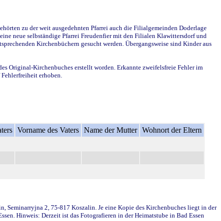
ehörten zu der weit ausgedehnten Pfarrei auch die Filialgemeinden Doderlage
ine neue selbständige Pfarrei Freudenfier mit den Filialen Klawittersdorf und
 entsprechenden Kirchenbüchern gesucht werden. Übergangsweise sind Kinder aus
des Original-Kirchenbuches erstellt worden. Erkannte zweifelsfreie Fehler im
Fehlerfreiheit erhoben.
ters
Vorname des Vaters
Name der Mutter
Wohnort der Eltern
in, Seminarryjna 2, 75-817 Koszalin. Je eine Kopie des Kirchenbuches liegt in der
en. Hinweis: Derzeit ist das Fotografieren in der Heimatstube in Bad Essen