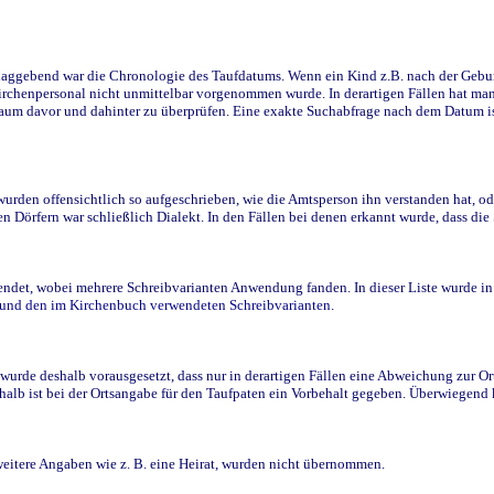
ggebend war die Chronologie des Taufdatums. Wenn ein Kind z.B. nach der Geburt 
rchenpersonal nicht unmittelbar vorgenommen wurde. In derartigen Fällen hat man d
raum davor und dahinter zu überprüfen. Eine exakte Suchabfrage nach dem Datum i
den offensichtlich so aufgeschrieben, wie die Amtsperson ihn verstanden hat, ode
n Dörfern war schließlich Dialekt. In den Fällen bei denen erkannt wurde, dass di
t, wobei mehrere Schreibvarianten Anwendung fanden. In dieser Liste wurde in de
n und den im Kirchenbuch verwendeten Schreibvarianten.
wurde deshalb vorausgesetzt, dass nur in derartigen Fällen eine Abweichung zur O
eshalb ist bei der Ortsangabe für den Taufpaten ein Vorbehalt gegeben. Überwiegen
weitere Angaben wie z. B. eine Heirat, wurden nicht übernommen.