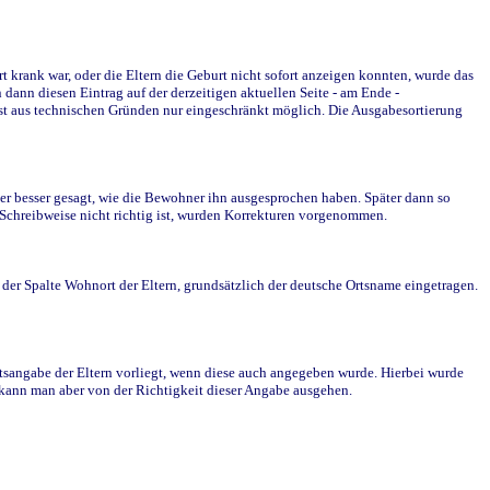
krank war, oder die Eltern die Geburt nicht sofort anzeigen konnten, wurde das
ann diesen Eintrag auf der derzeitigen aktuellen Seite - am Ende -
st aus technischen Gründen nur eingeschränkt möglich. Die Ausgabesortierung
r besser gesagt, wie die Bewohner ihn ausgesprochen haben. Später dann so
e Schreibweise nicht richtig ist, wurden Korrekturen vorgenommen.
r Spalte Wohnort der Eltern, grundsätzlich der deutsche Ortsname eingetragen.
rtsangabe der Eltern vorliegt, wenn diese auch angegeben wurde. Hierbei wurde
d kann man aber von der Richtigkeit dieser Angabe ausgehen.