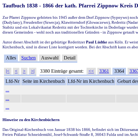
Taufbuch 1838 - 1866 der kath. Pfarrei Zippnow Kreis 
Zur Pfarrei Zippnow gehörten bis 1945 außer dem Dorf Zippnow (Sypnywo) noch d
(Dudylany), Freudenfier (Szwecja), Klawittersdorf (Glowaczewo), Rederitz (Nadarz
Stabitz und ein Lokalvikariat Rederitz mit der Tochterkirche in Doderlage wurd
diesen Gemeinden - wohl noch aus traditionellen Gründen - in Zippnow getauft 
Autor dieser Abschrift ist der gebürtige Rederitzer
Paul Lüdtke
aus Köln. Er weist
Kirchenbuch, sind in dieser Liste korrigiert worden. Bei der Abschrift kann es 
Alles
Suchen
Auswahl
Detail
|<
<
>
>|
3380 Einträge gesamt:
<<
3361
3364
336
Lfd-Nr
Seite im Kirchenbuch
Lfd-Nr im Kirchenbuch
Geburt des
...
...
...
Hinweise zu den Kirchenbüchern
Das Original-Kirchenbuch von Januar 1838 bis 1866, befindet sich im Diözesanarch
Freien Prälatur Schneidemühl, Josef-Schwank-Straße 8, 36043 Fulda und im Archi