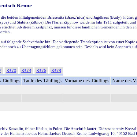
Deutsch Krone
ie beiden Filialgemeinden Briesenitz (Brzez`nica) und Jagdhaus (Budy). Früher g
yce) und Stabitz (Zdbice). Die Pfarrei Zippnow wurde im Jahr 1911 aufgeteilt und e
en errichtet. Ab diesem Zeitpunkt, müssen für diese ländlichen Gemeinden, in den
worden.
 auf folgende Sachverhalte hin: Die vorliegende Transkription ist von einer Kopie 
aber dennoch zu Übertragungsfehlern gekommen sein. Deshalb wird kein Anspruch auf 
7
3370
3373
3376
3379
 Täuflings
Taufe des Täuflings
Vorname des Täuflings
Name des Va
iv Koszalin, früher Köslin, in Polen. Die Anschrift lautet: Diözesanarchiv Koszal
v der Heimatstube des Heimatkreises Deutsch Krone, Ludwigsweg 10, 49152 Bad Ess