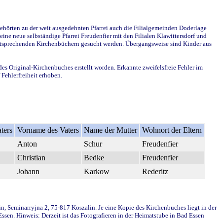
ehörten zu der weit ausgedehnten Pfarrei auch die Filialgemeinden Doderlage
ine neue selbständige Pfarrei Freudenfier mit den Filialen Klawittersdorf und
 entsprechenden Kirchenbüchern gesucht werden. Übergangsweise sind Kinder aus
des Original-Kirchenbuches erstellt worden. Erkannte zweifelsfreie Fehler im
Fehlerfreiheit erhoben.
ters
Vorname des Vaters
Name der Mutter
Wohnort der Eltern
Anton
Schur
Freudenfier
Christian
Bedke
Freudenfier
Johann
Karkow
Rederitz
in, Seminarryjna 2, 75-817 Koszalin. Je eine Kopie des Kirchenbuches liegt in der
en. Hinweis: Derzeit ist das Fotografieren in der Heimatstube in Bad Essen