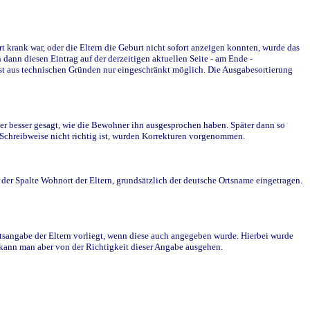
krank war, oder die Eltern die Geburt nicht sofort anzeigen konnten, wurde das
ann diesen Eintrag auf der derzeitigen aktuellen Seite - am Ende -
st aus technischen Gründen nur eingeschränkt möglich. Die Ausgabesortierung
r besser gesagt, wie die Bewohner ihn ausgesprochen haben. Später dann so
e Schreibweise nicht richtig ist, wurden Korrekturen vorgenommen.
r Spalte Wohnort der Eltern, grundsätzlich der deutsche Ortsname eingetragen.
rtsangabe der Eltern vorliegt, wenn diese auch angegeben wurde. Hierbei wurde
d kann man aber von der Richtigkeit dieser Angabe ausgehen.