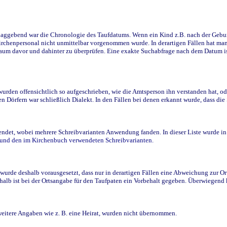
ggebend war die Chronologie des Taufdatums. Wenn ein Kind z.B. nach der Geburt 
rchenpersonal nicht unmittelbar vorgenommen wurde. In derartigen Fällen hat man d
raum davor und dahinter zu überprüfen. Eine exakte Suchabfrage nach dem Datum i
den offensichtlich so aufgeschrieben, wie die Amtsperson ihn verstanden hat, ode
n Dörfern war schließlich Dialekt. In den Fällen bei denen erkannt wurde, dass di
t, wobei mehrere Schreibvarianten Anwendung fanden. In dieser Liste wurde in de
n und den im Kirchenbuch verwendeten Schreibvarianten.
wurde deshalb vorausgesetzt, dass nur in derartigen Fällen eine Abweichung zur O
eshalb ist bei der Ortsangabe für den Taufpaten ein Vorbehalt gegeben. Überwiegen
weitere Angaben wie z. B. eine Heirat, wurden nicht übernommen.