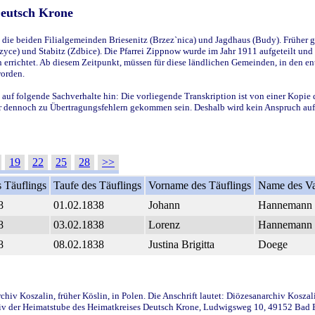
Deutsch Krone
ie beiden Filialgemeinden Briesenitz (Brzez`nica) und Jagdhaus (Budy). Früher g
yce) und Stabitz (Zdbice). Die Pfarrei Zippnow wurde im Jahr 1911 aufgeteilt und e
en errichtet. Ab diesem Zeitpunkt, müssen für diese ländlichen Gemeinden, in den
worden.
 auf folgende Sachverhalte hin: Die vorliegende Transkription ist von einer Kopie 
aber dennoch zu Übertragungsfehlern gekommen sein. Deshalb wird kein Anspruch auf 
19
22
25
28
>>
 Täuflings
Taufe des Täuflings
Vorname des Täuflings
Name des Va
8
01.02.1838
Johann
Hannemann
8
03.02.1838
Lorenz
Hannemann
8
08.02.1838
Justina Brigitta
Doege
iv Koszalin, früher Köslin, in Polen. Die Anschrift lautet: Diözesanarchiv Koszal
v der Heimatstube des Heimatkreises Deutsch Krone, Ludwigsweg 10, 49152 Bad Ess