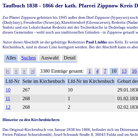
Taufbuch 1838 - 1866 der kath. Pfarrei Zippnow Kreis 
Zur Pfarrei Zippnow gehörten bis 1945 außer dem Dorf Zippnow (Sypnywo) noch d
(Dudylany), Freudenfier (Szwecja), Klawittersdorf (Glowaczewo), Rederitz (Nadarz
Stabitz und ein Lokalvikariat Rederitz mit der Tochterkirche in Doderlage wurd
diesen Gemeinden - wohl noch aus traditionellen Gründen - in Zippnow getauft 
Autor dieser Abschrift ist der gebürtige Rederitzer
Paul Lüdtke
aus Köln. Er weist
Kirchenbuch, sind in dieser Liste korrigiert worden. Bei der Abschrift kann es 
Alles
Suchen
Auswahl
Detail
|<
<
>
>|
3380 Einträge gesamt:
1
4
7
10
13
16
Lfd-Nr
Seite im Kirchenbuch
Lfd-Nr im Kirchenbuch
Geburt des
10
267
10
29.01.183
11
268
1
01.02.183
12
268
2
02.02.183
Hinweise zu den Kirchenbüchern
Das Original-Kirchenbuch von Januar 1838 bis 1866, befindet sich im Diözesanarch
Freien Prälatur Schneidemühl, Josef-Schwank-Straße 8, 36043 Fulda und im Archi