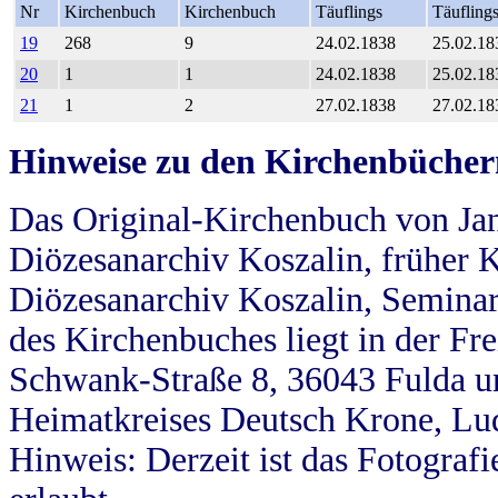
Nr
Kirchenbuch
Kirchenbuch
Täuflings
Täufling
19
268
9
24.02.1838
25.02.18
20
1
1
24.02.1838
25.02.18
21
1
2
27.02.1838
27.02.18
Hinweise zu den Kirchenbücher
Das Original-Kirchenbuch von Jan
Diözesanarchiv Koszalin, früher Kö
Diözesanarchiv Koszalin, Seminar
des Kirchenbuches liegt in der Fr
Schwank-Straße 8, 36043 Fulda u
Heimatkreises Deutsch Krone, Lu
Hinweis: Derzeit ist das Fotograf