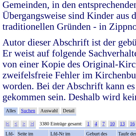
Gemeinden, in den entsprechende
Übergangsweise sind Kinder aus 
traditionellen Gründen - in Zippn
Autor dieser Abschrift ist der geb
Er weist auf folgende Sachverhalte
von einer Kopie des Original-Kirc
zweifelsfreie Fehler im Kirchenbuc
worden. Bei der Abschrift kann e
gekommen sein. Deshalb wird kein
Alles
Suchen
Auswahl
Detail
|<
<
>
>|
3380 Einträge gesamt:
1
4
7
10
13
16
Lfd-
Seite im
Lfd-Nr im
Geburt des
Taufe de