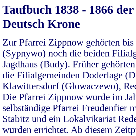
Taufbuch 1838 - 1866 der
Deutsch Krone
Zur Pfarrei Zippnow gehörten bi
(Sypnywo) noch die beiden Filial
Jagdhaus (Budy). Früher gehörten 
die Filialgemeinden Doderlage (D
Klawittersdorf (Glowaczewo), Red
Die Pfarrei Zippnow wurde im Jah
selbständige Pfarrei Freudenfier m
Stabitz und ein Lokalvikariat Red
wurden errichtet. Ab diesem Zeitp