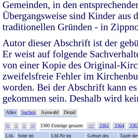
Gemeinden, in den entsprechende
Übergangsweise sind Kinder aus 
traditionellen Gründen - in Zippn
Autor dieser Abschrift ist der geb
Er weist auf folgende Sachverhalte
von einer Kopie des Original-Kirc
zweifelsfreie Fehler im Kirchenbuc
worden. Bei der Abschrift kann e
gekommen sein. Deshalb wird kein
Alles
Suchen
Auswahl
Detail
|<
<
>
>|
3380 Einträge gesamt:
<<
3361
3364
336
Lfd-
Seite im
Lfd-Nr im
Geburt des
Taufe de