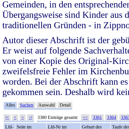
Gemeinden, in den entsprechende
Übergangsweise sind Kinder aus 
traditionellen Gründen - in Zippn
Autor dieser Abschrift ist der geb
Er weist auf folgende Sachverhalte
von einer Kopie des Original-Kirc
zweifelsfreie Fehler im Kirchenbuc
worden. Bei der Abschrift kann e
gekommen sein. Deshalb wird kein
Alles
Suchen
Auswahl
Detail
|<
<
>
>|
3380 Einträge gesamt:
<<
3361
3364
336
Lfd-
Seite im
Lfd-Nr im
Geburt des
Taufe de