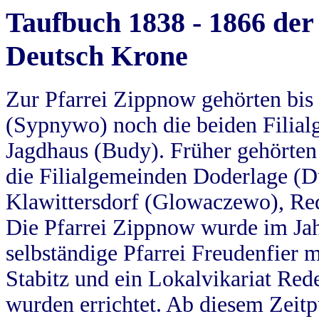
Taufbuch 1838 - 1866 der
Deutsch Krone
Zur Pfarrei Zippnow gehörten bi
(Sypnywo) noch die beiden Filial
Jagdhaus (Budy). Früher gehörten 
die Filialgemeinden Doderlage (D
Klawittersdorf (Glowaczewo), Red
Die Pfarrei Zippnow wurde im Jah
selbständige Pfarrei Freudenfier m
Stabitz und ein Lokalvikariat Red
wurden errichtet. Ab diesem Zeitp