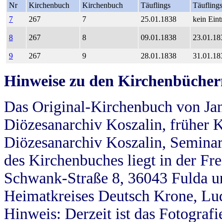
Nr
Kirchenbuch
Kirchenbuch
Täuflings
Täufling
7
267
7
25.01.1838
kein Eint
8
267
8
09.01.1838
23.01.18
9
267
9
28.01.1838
31.01.18
Hinweise zu den Kirchenbücher
Das Original-Kirchenbuch von Jan
Diözesanarchiv Koszalin, früher Kö
Diözesanarchiv Koszalin, Seminar
des Kirchenbuches liegt in der Fr
Schwank-Straße 8, 36043 Fulda u
Heimatkreises Deutsch Krone, Lu
Hinweis: Derzeit ist das Fotograf