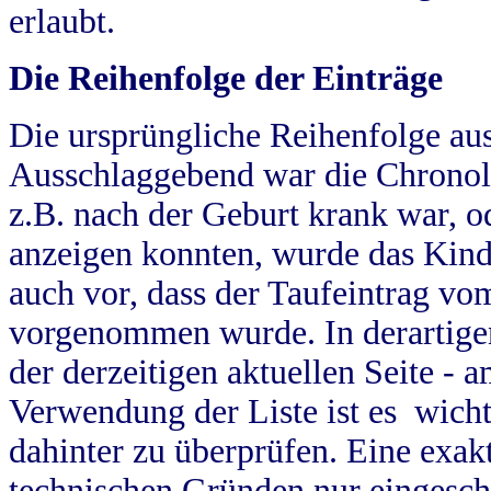
erlaubt.
Die Reihenfolge der Einträge
Die ursprüngliche Reihenfolge au
Ausschlaggebend war die Chronol
z.B. nach der Geburt krank war, od
anzeigen konnten, wurde das Kind
auch vor, dass der Taufeintrag vo
vorgenommen wurde. In derartigen
der derzeitigen aktuellen Seite -
Verwendung der Liste ist es wich
dahinter zu überprüfen. Eine exa
technischen Gründen nur eingesch