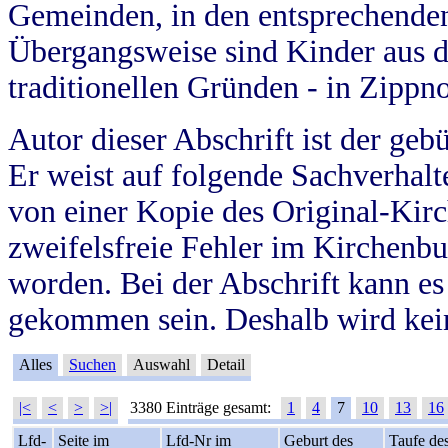
Gemeinden, in den entsprechende
Übergangsweise sind Kinder aus 
traditionellen Gründen - in Zippn
Autor dieser Abschrift ist der geb
Er weist auf folgende Sachverhalte
von einer Kopie des Original-Kirc
zweifelsfreie Fehler im Kirchenbuc
worden. Bei der Abschrift kann e
gekommen sein. Deshalb wird kein
Alles
Suchen
Auswahl
Detail
|<
<
>
>|
3380 Einträge gesamt:
1
4
7
10
13
16
Lfd-
Seite im
Lfd-Nr im
Geburt des
Taufe de