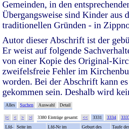
Gemeinden, in den entsprechende
Übergangsweise sind Kinder aus 
traditionellen Gründen - in Zippn
Autor dieser Abschrift ist der geb
Er weist auf folgende Sachverhalte
von einer Kopie des Original-Kirc
zweifelsfreie Fehler im Kirchenbuc
worden. Bei der Abschrift kann e
gekommen sein. Deshalb wird kein
Alles
Suchen
Auswahl
Detail
|<
<
>
>|
3380 Einträge gesamt:
<<
3331
3334
333
Lfd-
Seite im
Lfd-Nr im
Geburt des
Taufe de