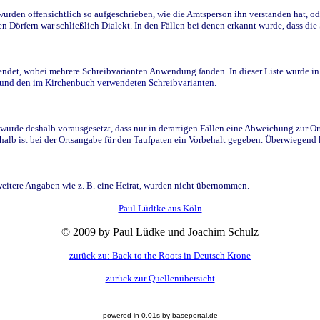
den offensichtlich so aufgeschrieben, wie die Amtsperson ihn verstanden hat, ode
n Dörfern war schließlich Dialekt. In den Fällen bei denen erkannt wurde, dass di
t, wobei mehrere Schreibvarianten Anwendung fanden. In dieser Liste wurde in de
n und den im Kirchenbuch verwendeten Schreibvarianten.
wurde deshalb vorausgesetzt, dass nur in derartigen Fällen eine Abweichung zur O
eshalb ist bei der Ortsangabe für den Taufpaten ein Vorbehalt gegeben. Überwiegen
weitere Angaben wie z. B. eine Heirat, wurden nicht übernommen.
Paul Lüdtke aus Köln
© 2009 by Paul Lüdke und Joachim Schulz
zurück zu: Back to the Roots in Deutsch Krone
zurück zur Quellenübersicht
powered in 0.01s by baseportal.de