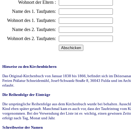
Wohnort der Eltern :
Name des 1. Taufpaten:
Wohnort des 1. Taufpaten:
Name des 2. Taufpaten:
Wohnort des 2. Taufpaten:
Hinweise zu den Kirchenbüchern
Das Original-Kirchenbuch von Januar 1838 bis 1866, befindet sich im Diözesanarch
Freien Prälatur Schneidemühl, Josef-Schwank-Straße 8, 36043 Fulda und im Archi
erlaubt.
Die Reihenfolge der Einträge
Die ursprüngliche Reihenfolge aus dem Kirchenbuch wurde bei behalten. Ausschla
Kind eben später getauft. Manchmal kam es auch vor, dass der Taufeintrag vom Ki
vorgenommen. Bei der Verwendung der Liste ist es wichtig, einen gewissen Zeit
erfolgt nach Tag, Monat und Jahr.
Schreibweise der Namen