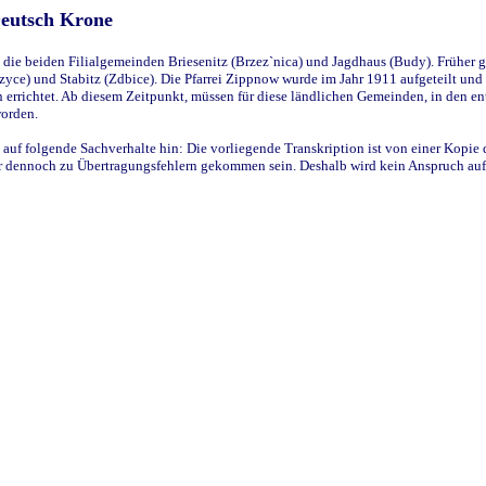
Deutsch Krone
ie beiden Filialgemeinden Briesenitz (Brzez`nica) und Jagdhaus (Budy). Früher g
yce) und Stabitz (Zdbice). Die Pfarrei Zippnow wurde im Jahr 1911 aufgeteilt und e
en errichtet. Ab diesem Zeitpunkt, müssen für diese ländlichen Gemeinden, in den
worden.
 auf folgende Sachverhalte hin: Die vorliegende Transkription ist von einer Kopie 
aber dennoch zu Übertragungsfehlern gekommen sein. Deshalb wird kein Anspruch auf 