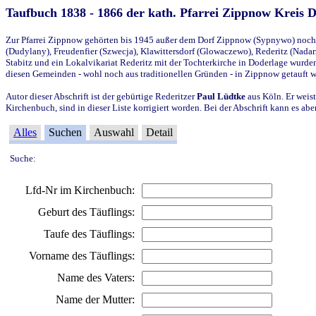
Taufbuch 1838 - 1866 der kath. Pfarrei Zippnow Kreis 
Zur Pfarrei Zippnow gehörten bis 1945 außer dem Dorf Zippnow (Sypnywo) noch d
(Dudylany), Freudenfier (Szwecja), Klawittersdorf (Glowaczewo), Rederitz (Nadarz
Stabitz und ein Lokalvikariat Rederitz mit der Tochterkirche in Doderlage wurd
diesen Gemeinden - wohl noch aus traditionellen Gründen - in Zippnow getauft 
Autor dieser Abschrift ist der gebürtige Rederitzer
Paul Lüdtke
aus Köln. Er weist
Kirchenbuch, sind in dieser Liste korrigiert worden. Bei der Abschrift kann es 
Alles
Suchen
Auswahl
Detail
Suche:
Lfd-Nr im Kirchenbuch:
Geburt des Täuflings:
Taufe des Täuflings:
Vorname des Täuflings:
Name des Vaters:
Name der Mutter: