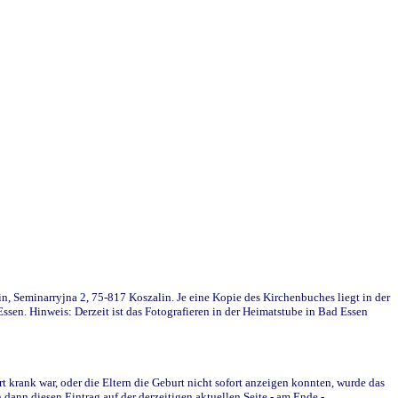
in, Seminarryjna 2, 75-817 Koszalin. Je eine Kopie des Kirchenbuches liegt in der
en. Hinweis: Derzeit ist das Fotografieren in der Heimatstube in Bad Essen
krank war, oder die Eltern die Geburt nicht sofort anzeigen konnten, wurde das
ann diesen Eintrag auf der derzeitigen aktuellen Seite - am Ende -