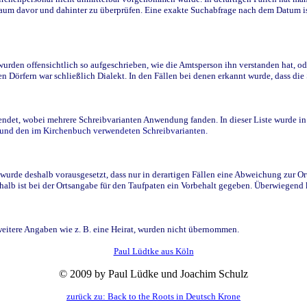
raum davor und dahinter zu überprüfen. Eine exakte Suchabfrage nach dem Datum i
den offensichtlich so aufgeschrieben, wie die Amtsperson ihn verstanden hat, ode
n Dörfern war schließlich Dialekt. In den Fällen bei denen erkannt wurde, dass di
t, wobei mehrere Schreibvarianten Anwendung fanden. In dieser Liste wurde in de
n und den im Kirchenbuch verwendeten Schreibvarianten.
wurde deshalb vorausgesetzt, dass nur in derartigen Fällen eine Abweichung zur O
eshalb ist bei der Ortsangabe für den Taufpaten ein Vorbehalt gegeben. Überwiegen
weitere Angaben wie z. B. eine Heirat, wurden nicht übernommen.
Paul Lüdtke aus Köln
© 2009 by Paul Lüdke und Joachim Schulz
zurück zu: Back to the Roots in Deutsch Krone