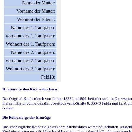
Name der Mutter:
Vorname der Mutter:
Wohnort der Eltern :
Name des 1. Taufpaten:
Vorname des 1. Taufpaten:
Wohnort des 1. Taufpaten:
Name des 2. Taufpaten:
Vorname des 2. Taufpaten:
Wohnort des 2. Taufpaten:
Feld18:
Hinweise zu den Kirchenbüchern
Das Original-Kirchenbuch von Januar 1838 bis 1866, befindet sich im Diözesanarch
Freien Prälatur Schneidemühl, Josef-Schwank-Straße 8, 36043 Fulda und im Archi
erlaubt.
Die Reihenfolge der Einträge
Die ursprüngliche Reihenfolge aus dem Kirchenbuch wurde bei behalten. Ausschla
Kind eben später getauft. Manchmal kam es auch vor, dass der Taufeintrag vom Ki