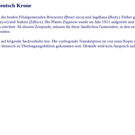
Deutsch Krone
ie beiden Filialgemeinden Briesenitz (Brzez`nica) und Jagdhaus (Budy). Früher g
yce) und Stabitz (Zdbice). Die Pfarrei Zippnow wurde im Jahr 1911 aufgeteilt und e
en errichtet. Ab diesem Zeitpunkt, müssen für diese ländlichen Gemeinden, in den
worden.
 auf folgende Sachverhalte hin: Die vorliegende Transkription ist von einer Kopie 
aber dennoch zu Übertragungsfehlern gekommen sein. Deshalb wird kein Anspruch auf 