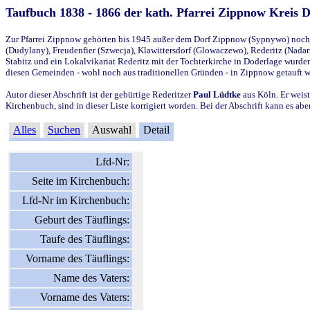
Taufbuch 1838 - 1866 der kath. Pfarrei Zippnow Kreis 
Zur Pfarrei Zippnow gehörten bis 1945 außer dem Dorf Zippnow (Sypnywo) noch d
(Dudylany), Freudenfier (Szwecja), Klawittersdorf (Glowaczewo), Rederitz (Nadarz
Stabitz und ein Lokalvikariat Rederitz mit der Tochterkirche in Doderlage wurd
diesen Gemeinden - wohl noch aus traditionellen Gründen - in Zippnow getauft 
Autor dieser Abschrift ist der gebürtige Rederitzer
Paul Lüdtke
aus Köln. Er weist
Kirchenbuch, sind in dieser Liste korrigiert worden. Bei der Abschrift kann es 
Alles
Suchen
Auswahl
Detail
Lfd-Nr:
Seite im Kirchenbuch:
Lfd-Nr im Kirchenbuch:
Geburt des Täuflings:
Taufe des Täuflings:
Vorname des Täuflings:
Name des Vaters:
Vorname des Vaters: