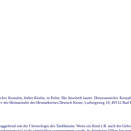
iv Koszalin, früher Köslin, in Polen. Die Anschrift lautet: Diözesanarchiv Koszal
v der Heimatstube des Heimatkreises Deutsch Krone, Ludwigsweg 10, 49152 Bad Ess
ggebend war die Chronologie des Taufdatums. Wenn ein Kind z.B. nach der Geburt 
rchenpersonal nicht unmittelbar vorgenommen wurde. In derartigen Fällen hat man d