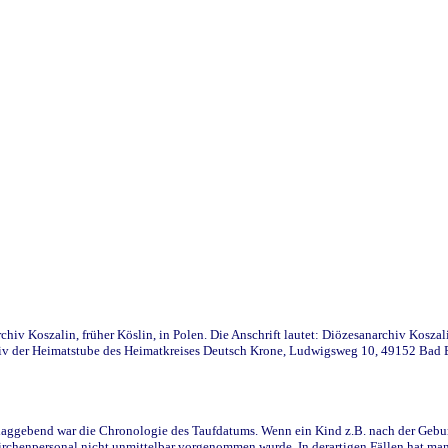
iv Koszalin, früher Köslin, in Polen. Die Anschrift lautet: Diözesanarchiv Koszal
v der Heimatstube des Heimatkreises Deutsch Krone, Ludwigsweg 10, 49152 Bad Ess
ggebend war die Chronologie des Taufdatums. Wenn ein Kind z.B. nach der Geburt 
rchenpersonal nicht unmittelbar vorgenommen wurde. In derartigen Fällen hat man d