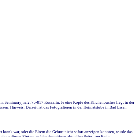
in, Seminarryjna 2, 75-817 Koszalin. Je eine Kopie des Kirchenbuches liegt in der
en. Hinweis: Derzeit ist das Fotografieren in der Heimatstube in Bad Essen
krank war, oder die Eltern die Geburt nicht sofort anzeigen konnten, wurde das
ann diesen Eintrag auf der derzeitigen aktuellen Seite - am Ende -