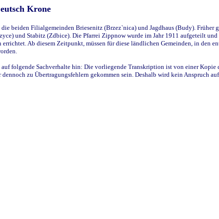
Deutsch Krone
ie beiden Filialgemeinden Briesenitz (Brzez`nica) und Jagdhaus (Budy). Früher g
yce) und Stabitz (Zdbice). Die Pfarrei Zippnow wurde im Jahr 1911 aufgeteilt und e
en errichtet. Ab diesem Zeitpunkt, müssen für diese ländlichen Gemeinden, in den
worden.
 auf folgende Sachverhalte hin: Die vorliegende Transkription ist von einer Kopie 
aber dennoch zu Übertragungsfehlern gekommen sein. Deshalb wird kein Anspruch auf 