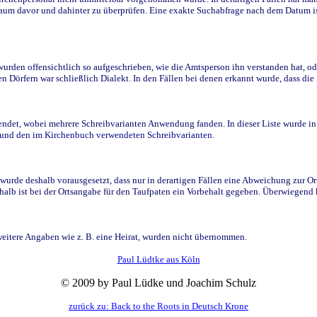
raum davor und dahinter zu überprüfen. Eine exakte Suchabfrage nach dem Datum i
den offensichtlich so aufgeschrieben, wie die Amtsperson ihn verstanden hat, ode
n Dörfern war schließlich Dialekt. In den Fällen bei denen erkannt wurde, dass di
t, wobei mehrere Schreibvarianten Anwendung fanden. In dieser Liste wurde in de
n und den im Kirchenbuch verwendeten Schreibvarianten.
wurde deshalb vorausgesetzt, dass nur in derartigen Fällen eine Abweichung zur O
eshalb ist bei der Ortsangabe für den Taufpaten ein Vorbehalt gegeben. Überwiegen
weitere Angaben wie z. B. eine Heirat, wurden nicht übernommen.
Paul Lüdtke aus Köln
© 2009 by Paul Lüdke und Joachim Schulz
zurück zu: Back to the Roots in Deutsch Krone