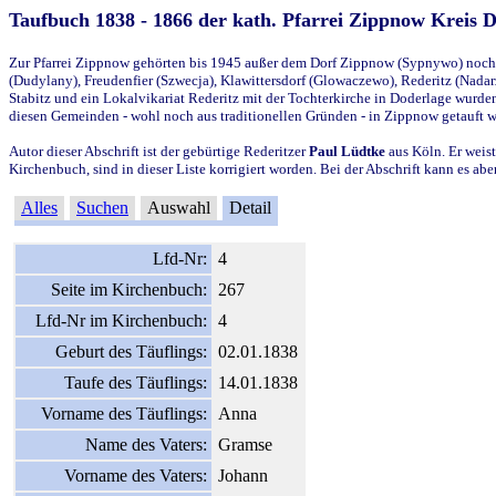
Taufbuch 1838 - 1866 der kath. Pfarrei Zippnow Kreis 
Zur Pfarrei Zippnow gehörten bis 1945 außer dem Dorf Zippnow (Sypnywo) noch d
(Dudylany), Freudenfier (Szwecja), Klawittersdorf (Glowaczewo), Rederitz (Nadarz
Stabitz und ein Lokalvikariat Rederitz mit der Tochterkirche in Doderlage wurd
diesen Gemeinden - wohl noch aus traditionellen Gründen - in Zippnow getauft 
Autor dieser Abschrift ist der gebürtige Rederitzer
Paul Lüdtke
aus Köln. Er weist
Kirchenbuch, sind in dieser Liste korrigiert worden. Bei der Abschrift kann es 
Alles
Suchen
Auswahl
Detail
Lfd-Nr:
4
Seite im Kirchenbuch:
267
Lfd-Nr im Kirchenbuch:
4
Geburt des Täuflings:
02.01.1838
Taufe des Täuflings:
14.01.1838
Vorname des Täuflings:
Anna
Name des Vaters:
Gramse
Vorname des Vaters:
Johann