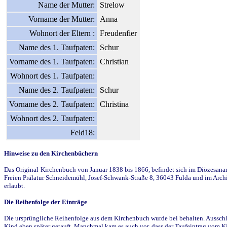
Name der Mutter:
Strelow
Vorname der Mutter:
Anna
Wohnort der Eltern :
Freudenfier
Name des 1. Taufpaten:
Schur
Vorname des 1. Taufpaten:
Christian
Wohnort des 1. Taufpaten:
Name des 2. Taufpaten:
Schur
Vorname des 2. Taufpaten:
Christina
Wohnort des 2. Taufpaten:
Feld18:
Hinweise zu den Kirchenbüchern
Das Original-Kirchenbuch von Januar 1838 bis 1866, befindet sich im Diözesanarch
Freien Prälatur Schneidemühl, Josef-Schwank-Straße 8, 36043 Fulda und im Archi
erlaubt.
Die Reihenfolge der Einträge
Die ursprüngliche Reihenfolge aus dem Kirchenbuch wurde bei behalten. Ausschla
Kind eben später getauft. Manchmal kam es auch vor, dass der Taufeintrag vom Ki