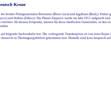
Deutsch Krone
ie beiden Filialgemeinden Briesenitz (Brzez`nica) und Jagdhaus (Budy). Früher g
yce) und Stabitz (Zdbice). Die Pfarrei Zippnow wurde im Jahr 1911 aufgeteilt und e
en errichtet. Ab diesem Zeitpunkt, müssen für diese ländlichen Gemeinden, in den
worden.
 auf folgende Sachverhalte hin: Die vorliegende Transkription ist von einer Kopie 
aber dennoch zu Übertragungsfehlern gekommen sein. Deshalb wird kein Anspruch auf 