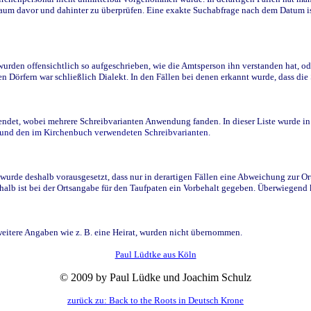
raum davor und dahinter zu überprüfen. Eine exakte Suchabfrage nach dem Datum i
den offensichtlich so aufgeschrieben, wie die Amtsperson ihn verstanden hat, ode
n Dörfern war schließlich Dialekt. In den Fällen bei denen erkannt wurde, dass di
t, wobei mehrere Schreibvarianten Anwendung fanden. In dieser Liste wurde in de
n und den im Kirchenbuch verwendeten Schreibvarianten.
wurde deshalb vorausgesetzt, dass nur in derartigen Fällen eine Abweichung zur O
eshalb ist bei der Ortsangabe für den Taufpaten ein Vorbehalt gegeben. Überwiegen
weitere Angaben wie z. B. eine Heirat, wurden nicht übernommen.
Paul Lüdtke aus Köln
© 2009 by Paul Lüdke und Joachim Schulz
zurück zu: Back to the Roots in Deutsch Krone