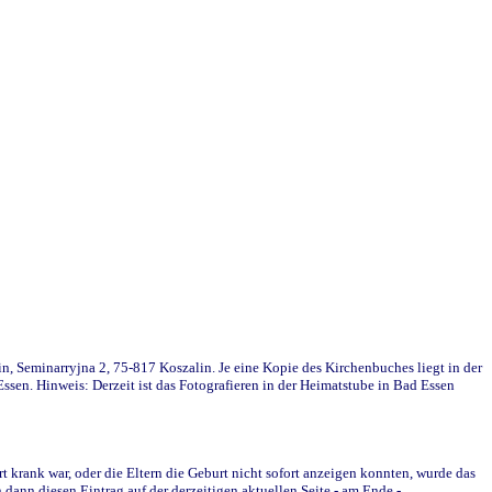
in, Seminarryjna 2, 75-817 Koszalin. Je eine Kopie des Kirchenbuches liegt in der
en. Hinweis: Derzeit ist das Fotografieren in der Heimatstube in Bad Essen
krank war, oder die Eltern die Geburt nicht sofort anzeigen konnten, wurde das
ann diesen Eintrag auf der derzeitigen aktuellen Seite - am Ende -