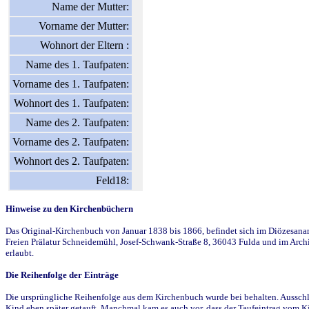
Name der Mutter:
Vorname der Mutter:
Wohnort der Eltern :
Name des 1. Taufpaten:
Vorname des 1. Taufpaten:
Wohnort des 1. Taufpaten:
Name des 2. Taufpaten:
Vorname des 2. Taufpaten:
Wohnort des 2. Taufpaten:
Feld18:
Hinweise zu den Kirchenbüchern
Das Original-Kirchenbuch von Januar 1838 bis 1866, befindet sich im Diözesanarch
Freien Prälatur Schneidemühl, Josef-Schwank-Straße 8, 36043 Fulda und im Archi
erlaubt.
Die Reihenfolge der Einträge
Die ursprüngliche Reihenfolge aus dem Kirchenbuch wurde bei behalten. Ausschla
Kind eben später getauft. Manchmal kam es auch vor, dass der Taufeintrag vom Ki