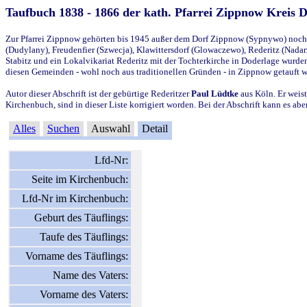
Taufbuch 1838 - 1866 der kath. Pfarrei Zippnow Kreis 
Zur Pfarrei Zippnow gehörten bis 1945 außer dem Dorf Zippnow (Sypnywo) noch d
(Dudylany), Freudenfier (Szwecja), Klawittersdorf (Glowaczewo), Rederitz (Nadarz
Stabitz und ein Lokalvikariat Rederitz mit der Tochterkirche in Doderlage wurd
diesen Gemeinden - wohl noch aus traditionellen Gründen - in Zippnow getauft 
Autor dieser Abschrift ist der gebürtige Rederitzer
Paul Lüdtke
aus Köln. Er weist
Kirchenbuch, sind in dieser Liste korrigiert worden. Bei der Abschrift kann es 
Alles
Suchen
Auswahl
Detail
Lfd-Nr:
Seite im Kirchenbuch:
Lfd-Nr im Kirchenbuch:
Geburt des Täuflings:
Taufe des Täuflings:
Vorname des Täuflings:
Name des Vaters:
Vorname des Vaters: