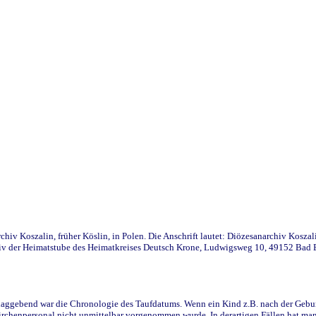
iv Koszalin, früher Köslin, in Polen. Die Anschrift lautet: Diözesanarchiv Koszal
v der Heimatstube des Heimatkreises Deutsch Krone, Ludwigsweg 10, 49152 Bad Ess
ggebend war die Chronologie des Taufdatums. Wenn ein Kind z.B. nach der Geburt 
rchenpersonal nicht unmittelbar vorgenommen wurde. In derartigen Fällen hat man d