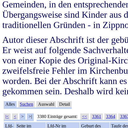
Gemeinden, in den entsprechende
Übergangsweise sind Kinder aus 
traditionellen Gründen - in Zippn
Autor dieser Abschrift ist der geb
Er weist auf folgende Sachverhalte
von einer Kopie des Original-Kirc
zweifelsfreie Fehler im Kirchenbuc
worden. Bei der Abschrift kann e
gekommen sein. Deshalb wird kein
Alles
Suchen
Auswahl
Detail
|<
<
>
>|
3380 Einträge gesamt:
<<
3361
3364
336
Lfd-
Seite im
Lfd-Nr im
Geburt des
Taufe de