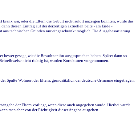
krank war, oder die Eltern die Geburt nicht sofort anzeigen konnten, wurde das
ann diesen Eintrag auf der derzeitigen aktuellen Seite - am Ende -
st aus technischen Gründen nur eingeschränkt möglich. Die Ausgabesortierung
r besser gesagt, wie die Bewohner ihn ausgesprochen haben. Später dann so
e Schreibweise nicht richtig ist, wurden Korrekturen vorgenommen.
r Spalte Wohnort der Eltern, grundsätzlich der deutsche Ortsname eingetragen.
rtsangabe der Eltern vorliegt, wenn diese auch angegeben wurde. Hierbei wurde
d kann man aber von der Richtigkeit dieser Angabe ausgehen.