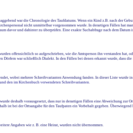
ggebend war die Chronologie des Taufdatums. Wenn ein Kind z.B. nach der Geburt 
rchenpersonal nicht unmittelbar vorgenommen wurde. In derartigen Fällen hat man d
raum davor und dahinter zu überprüfen. Eine exakte Suchabfrage nach dem Datum i
den offensichtlich so aufgeschrieben, wie die Amtsperson ihn verstanden hat, ode
n Dörfern war schließlich Dialekt. In den Fällen bei denen erkannt wurde, dass di
t, wobei mehrere Schreibvarianten Anwendung fanden. In dieser Liste wurde in de
n und den im Kirchenbuch verwendeten Schreibvarianten.
wurde deshalb vorausgesetzt, dass nur in derartigen Fällen eine Abweichung zur O
eshalb ist bei der Ortsangabe für den Taufpaten ein Vorbehalt gegeben. Überwiegen
weitere Angaben wie z. B. eine Heirat, wurden nicht übernommen.