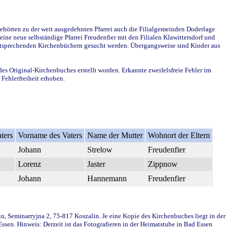
ehörten zu der weit ausgedehnten Pfarrei auch die Filialgemeinden Doderlage
ine neue selbständige Pfarrei Freudenfier mit den Filialen Klawittersdorf und
 entsprechenden Kirchenbüchern gesucht werden. Übergangsweise sind Kinder aus
des Original-Kirchenbuches erstellt worden. Erkannte zweifelsfreie Fehler im
Fehlerfreiheit erhoben.
ters
Vorname des Vaters
Name der Mutter
Wohnort der Eltern
Johann
Strelow
Freudenfier
Lorenz
Jaster
Zippnow
Johann
Hannemann
Freudenfier
in, Seminarryjna 2, 75-817 Koszalin. Je eine Kopie des Kirchenbuches liegt in der
en. Hinweis: Derzeit ist das Fotografieren in der Heimatstube in Bad Essen