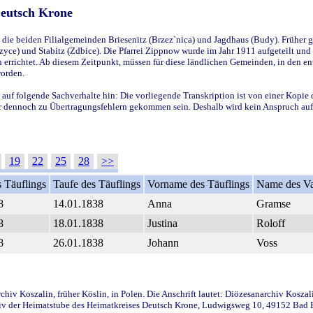
Deutsch Krone
ie beiden Filialgemeinden Briesenitz (Brzez`nica) und Jagdhaus (Budy). Früher g
yce) und Stabitz (Zdbice). Die Pfarrei Zippnow wurde im Jahr 1911 aufgeteilt und e
en errichtet. Ab diesem Zeitpunkt, müssen für diese ländlichen Gemeinden, in den
worden.
 auf folgende Sachverhalte hin: Die vorliegende Transkription ist von einer Kopie 
aber dennoch zu Übertragungsfehlern gekommen sein. Deshalb wird kein Anspruch auf 
19
22
25
28
>>
 Täuflings
Taufe des Täuflings
Vorname des Täuflings
Name des Va
8
14.01.1838
Anna
Gramse
8
18.01.1838
Justina
Roloff
8
26.01.1838
Johann
Voss
iv Koszalin, früher Köslin, in Polen. Die Anschrift lautet: Diözesanarchiv Koszal
v der Heimatstube des Heimatkreises Deutsch Krone, Ludwigsweg 10, 49152 Bad Ess