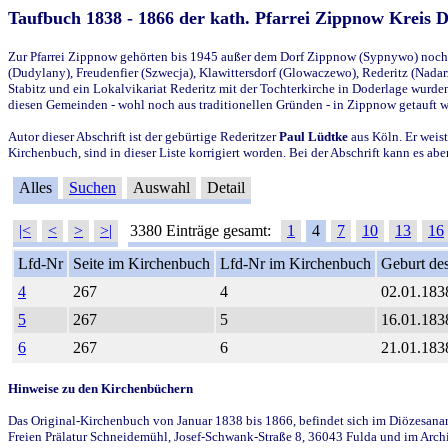
Taufbuch 1838 - 1866 der kath. Pfarrei Zippnow Kreis 
Zur Pfarrei Zippnow gehörten bis 1945 außer dem Dorf Zippnow (Sypnywo) noch d
(Dudylany), Freudenfier (Szwecja), Klawittersdorf (Glowaczewo), Rederitz (Nadarz
Stabitz und ein Lokalvikariat Rederitz mit der Tochterkirche in Doderlage wurd
diesen Gemeinden - wohl noch aus traditionellen Gründen - in Zippnow getauft 
Autor dieser Abschrift ist der gebürtige Rederitzer
Paul Lüdtke
aus Köln. Er weist
Kirchenbuch, sind in dieser Liste korrigiert worden. Bei der Abschrift kann es 
Alles
Suchen
Auswahl
Detail
|<
<
>
>|
3380 Einträge gesamt:
1
4
7
10
13
16
Lfd-Nr
Seite im Kirchenbuch
Lfd-Nr im Kirchenbuch
Geburt des
4
267
4
02.01.183
5
267
5
16.01.183
6
267
6
21.01.183
Hinweise zu den Kirchenbüchern
Das Original-Kirchenbuch von Januar 1838 bis 1866, befindet sich im Diözesanarch
Freien Prälatur Schneidemühl, Josef-Schwank-Straße 8, 36043 Fulda und im Archi