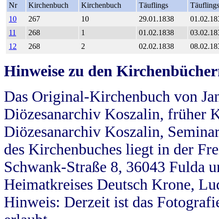
Nr
Kirchenbuch
Kirchenbuch
Täuflings
Täufling
10
267
10
29.01.1838
01.02.18
11
268
1
01.02.1838
03.02.18
12
268
2
02.02.1838
08.02.18
Hinweise zu den Kirchenbücher
Das Original-Kirchenbuch von Jan
Diözesanarchiv Koszalin, früher Kö
Diözesanarchiv Koszalin, Seminar
des Kirchenbuches liegt in der Fr
Schwank-Straße 8, 36043 Fulda u
Heimatkreises Deutsch Krone, Lu
Hinweis: Derzeit ist das Fotograf