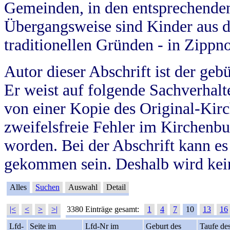
Gemeinden, in den entsprechende
Übergangsweise sind Kinder aus 
traditionellen Gründen - in Zippn
Autor dieser Abschrift ist der geb
Er weist auf folgende Sachverhalte
von einer Kopie des Original-Kirc
zweifelsfreie Fehler im Kirchenbuc
worden. Bei der Abschrift kann e
gekommen sein. Deshalb wird kein
Alles
Suchen
Auswahl
Detail
|<
<
>
>|
3380 Einträge gesamt:
1
4
7
10
13
16
Lfd-
Seite im
Lfd-Nr im
Geburt des
Taufe de