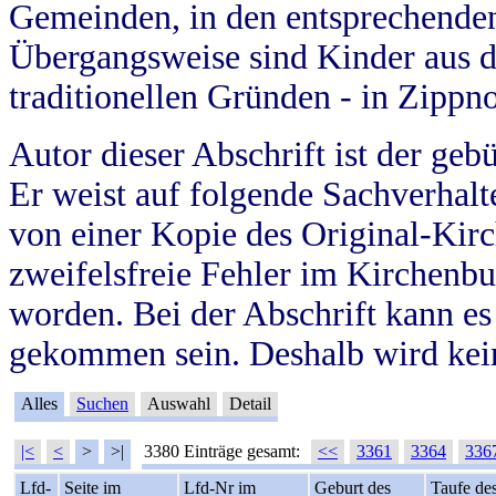
Gemeinden, in den entsprechende
Übergangsweise sind Kinder aus 
traditionellen Gründen - in Zippn
Autor dieser Abschrift ist der geb
Er weist auf folgende Sachverhalte
von einer Kopie des Original-Kirc
zweifelsfreie Fehler im Kirchenbuc
worden. Bei der Abschrift kann e
gekommen sein. Deshalb wird kein
Alles
Suchen
Auswahl
Detail
|<
<
>
>|
3380 Einträge gesamt:
<<
3361
3364
336
Lfd-
Seite im
Lfd-Nr im
Geburt des
Taufe de