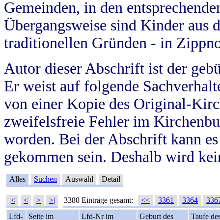
Gemeinden, in den entsprechende
Übergangsweise sind Kinder aus 
traditionellen Gründen - in Zippn
Autor dieser Abschrift ist der geb
Er weist auf folgende Sachverhalte
von einer Kopie des Original-Kirc
zweifelsfreie Fehler im Kirchenbuc
worden. Bei der Abschrift kann e
gekommen sein. Deshalb wird kein
Alles
Suchen
Auswahl
Detail
|<
<
>
>|
3380 Einträge gesamt:
<<
3361
3364
336
Lfd-
Seite im
Lfd-Nr im
Geburt des
Taufe de