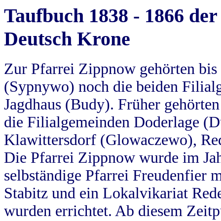
Taufbuch 1838 - 1866 der
Deutsch Krone
Zur Pfarrei Zippnow gehörten bi
(Sypnywo) noch die beiden Filial
Jagdhaus (Budy). Früher gehörten 
die Filialgemeinden Doderlage (D
Klawittersdorf (Glowaczewo), Red
Die Pfarrei Zippnow wurde im Jah
selbständige Pfarrei Freudenfier m
Stabitz und ein Lokalvikariat Red
wurden errichtet. Ab diesem Zeitp