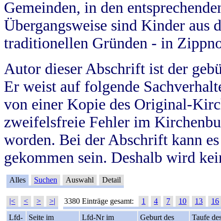
Gemeinden, in den entsprechende
Übergangsweise sind Kinder aus 
traditionellen Gründen - in Zippn
Autor dieser Abschrift ist der geb
Er weist auf folgende Sachverhalte
von einer Kopie des Original-Kirc
zweifelsfreie Fehler im Kirchenbuc
worden. Bei der Abschrift kann e
gekommen sein. Deshalb wird kein
Alles
Suchen
Auswahl
Detail
|<
<
>
>|
3380 Einträge gesamt:
1
4
7
10
13
16
Lfd-
Seite im
Lfd-Nr im
Geburt des
Taufe de