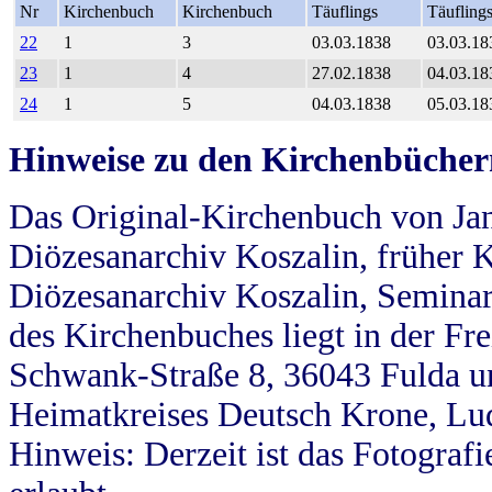
Nr
Kirchenbuch
Kirchenbuch
Täuflings
Täufling
22
1
3
03.03.1838
03.03.18
23
1
4
27.02.1838
04.03.18
24
1
5
04.03.1838
05.03.18
Hinweise zu den Kirchenbücher
Das Original-Kirchenbuch von Jan
Diözesanarchiv Koszalin, früher Kö
Diözesanarchiv Koszalin, Seminar
des Kirchenbuches liegt in der Fr
Schwank-Straße 8, 36043 Fulda u
Heimatkreises Deutsch Krone, Lu
Hinweis: Derzeit ist das Fotograf