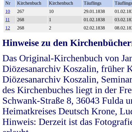
Nr
Kirchenbuch
Kirchenbuch
Täuflings
Täufling
10
267
10
29.01.1838
01.02.18
11
268
1
01.02.1838
03.02.18
12
268
2
02.02.1838
08.02.18
Hinweise zu den Kirchenbücher
Das Original-Kirchenbuch von Jan
Diözesanarchiv Koszalin, früher Kö
Diözesanarchiv Koszalin, Seminar
des Kirchenbuches liegt in der Fr
Schwank-Straße 8, 36043 Fulda u
Heimatkreises Deutsch Krone, Lu
Hinweis: Derzeit ist das Fotograf