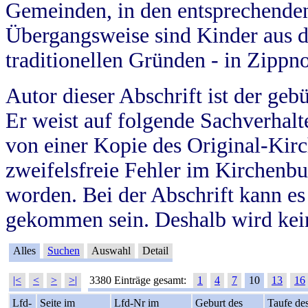
Gemeinden, in den entsprechende
Übergangsweise sind Kinder aus 
traditionellen Gründen - in Zippn
Autor dieser Abschrift ist der geb
Er weist auf folgende Sachverhalte
von einer Kopie des Original-Kirc
zweifelsfreie Fehler im Kirchenbuc
worden. Bei der Abschrift kann e
gekommen sein. Deshalb wird kein
Alles
Suchen
Auswahl
Detail
|<
<
>
>|
3380 Einträge gesamt:
1
4
7
10
13
16
Lfd-
Seite im
Lfd-Nr im
Geburt des
Taufe de