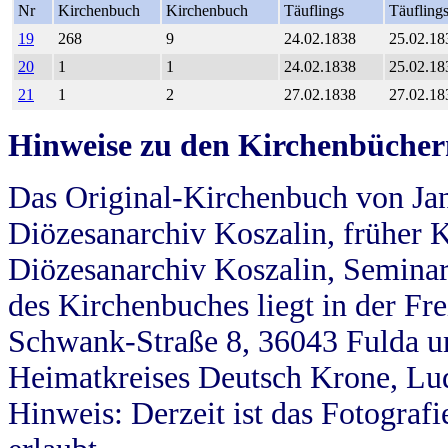
Nr
Kirchenbuch
Kirchenbuch
Täuflings
Täufling
19
268
9
24.02.1838
25.02.18
20
1
1
24.02.1838
25.02.18
21
1
2
27.02.1838
27.02.18
Hinweise zu den Kirchenbücher
Das Original-Kirchenbuch von Jan
Diözesanarchiv Koszalin, früher Kö
Diözesanarchiv Koszalin, Seminar
des Kirchenbuches liegt in der Fr
Schwank-Straße 8, 36043 Fulda u
Heimatkreises Deutsch Krone, Lu
Hinweis: Derzeit ist das Fotograf