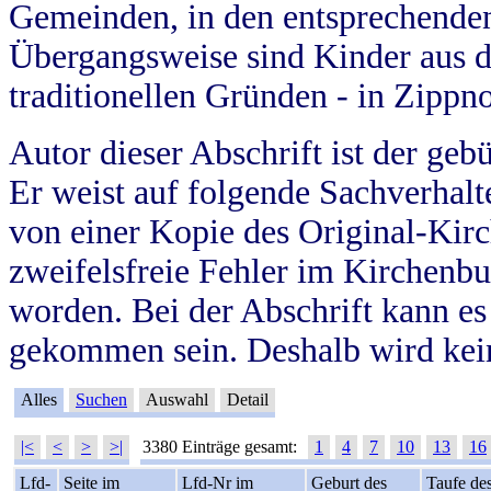
Gemeinden, in den entsprechende
Übergangsweise sind Kinder aus 
traditionellen Gründen - in Zippn
Autor dieser Abschrift ist der geb
Er weist auf folgende Sachverhalte
von einer Kopie des Original-Kirc
zweifelsfreie Fehler im Kirchenbuc
worden. Bei der Abschrift kann e
gekommen sein. Deshalb wird kein
Alles
Suchen
Auswahl
Detail
|<
<
>
>|
3380 Einträge gesamt:
1
4
7
10
13
16
Lfd-
Seite im
Lfd-Nr im
Geburt des
Taufe de