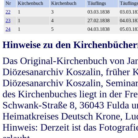
Nr
Kirchenbuch
Kirchenbuch
Täuflings
Täufling
22
1
3
03.03.1838
03.03.18
23
1
4
27.02.1838
04.03.18
24
1
5
04.03.1838
05.03.18
Hinweise zu den Kirchenbücher
Das Original-Kirchenbuch von Jan
Diözesanarchiv Koszalin, früher Kö
Diözesanarchiv Koszalin, Seminar
des Kirchenbuches liegt in der Fr
Schwank-Straße 8, 36043 Fulda u
Heimatkreises Deutsch Krone, Lu
Hinweis: Derzeit ist das Fotograf