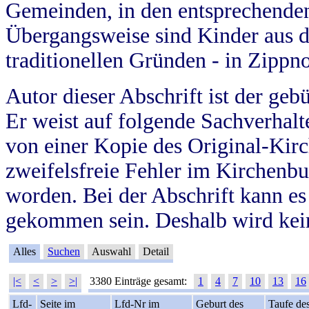
Gemeinden, in den entsprechende
Übergangsweise sind Kinder aus 
traditionellen Gründen - in Zippn
Autor dieser Abschrift ist der geb
Er weist auf folgende Sachverhalte
von einer Kopie des Original-Kirc
zweifelsfreie Fehler im Kirchenbuc
worden. Bei der Abschrift kann e
gekommen sein. Deshalb wird kein
Alles
Suchen
Auswahl
Detail
|<
<
>
>|
3380 Einträge gesamt:
1
4
7
10
13
16
Lfd-
Seite im
Lfd-Nr im
Geburt des
Taufe de