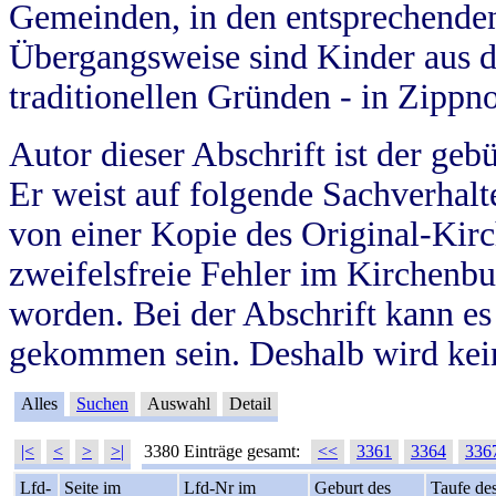
Gemeinden, in den entsprechende
Übergangsweise sind Kinder aus 
traditionellen Gründen - in Zippn
Autor dieser Abschrift ist der geb
Er weist auf folgende Sachverhalte
von einer Kopie des Original-Kirc
zweifelsfreie Fehler im Kirchenbuc
worden. Bei der Abschrift kann e
gekommen sein. Deshalb wird kein
Alles
Suchen
Auswahl
Detail
|<
<
>
>|
3380 Einträge gesamt:
<<
3361
3364
336
Lfd-
Seite im
Lfd-Nr im
Geburt des
Taufe de