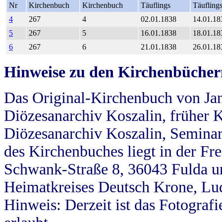
Nr
Kirchenbuch
Kirchenbuch
Täuflings
Täufling
4
267
4
02.01.1838
14.01.18
5
267
5
16.01.1838
18.01.18
6
267
6
21.01.1838
26.01.18
Hinweise zu den Kirchenbücher
Das Original-Kirchenbuch von Jan
Diözesanarchiv Koszalin, früher Kö
Diözesanarchiv Koszalin, Seminar
des Kirchenbuches liegt in der Fr
Schwank-Straße 8, 36043 Fulda u
Heimatkreises Deutsch Krone, Lu
Hinweis: Derzeit ist das Fotograf