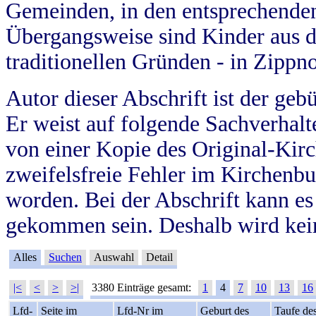
Gemeinden, in den entsprechende
Übergangsweise sind Kinder aus 
traditionellen Gründen - in Zippn
Autor dieser Abschrift ist der geb
Er weist auf folgende Sachverhalte
von einer Kopie des Original-Kirc
zweifelsfreie Fehler im Kirchenbuc
worden. Bei der Abschrift kann e
gekommen sein. Deshalb wird kein
Alles
Suchen
Auswahl
Detail
|<
<
>
>|
3380 Einträge gesamt:
1
4
7
10
13
16
Lfd-
Seite im
Lfd-Nr im
Geburt des
Taufe de