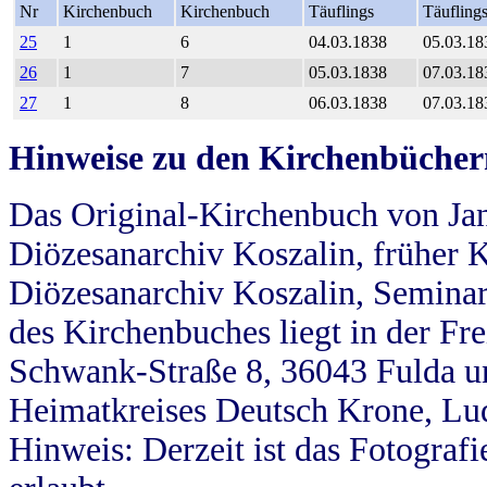
Nr
Kirchenbuch
Kirchenbuch
Täuflings
Täufling
25
1
6
04.03.1838
05.03.18
26
1
7
05.03.1838
07.03.18
27
1
8
06.03.1838
07.03.18
Hinweise zu den Kirchenbücher
Das Original-Kirchenbuch von Jan
Diözesanarchiv Koszalin, früher Kö
Diözesanarchiv Koszalin, Seminar
des Kirchenbuches liegt in der Fr
Schwank-Straße 8, 36043 Fulda u
Heimatkreises Deutsch Krone, Lu
Hinweis: Derzeit ist das Fotograf