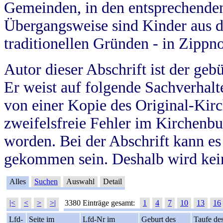
Gemeinden, in den entsprechende
Übergangsweise sind Kinder aus 
traditionellen Gründen - in Zippn
Autor dieser Abschrift ist der geb
Er weist auf folgende Sachverhalte
von einer Kopie des Original-Kirc
zweifelsfreie Fehler im Kirchenbuc
worden. Bei der Abschrift kann e
gekommen sein. Deshalb wird kein
Alles
Suchen
Auswahl
Detail
|<
<
>
>|
3380 Einträge gesamt:
1
4
7
10
13
16
Lfd-
Seite im
Lfd-Nr im
Geburt des
Taufe de