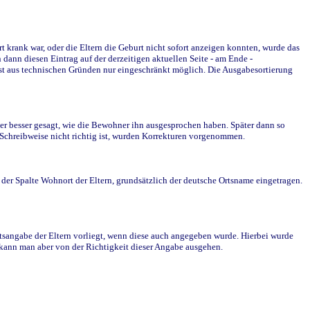
krank war, oder die Eltern die Geburt nicht sofort anzeigen konnten, wurde das
ann diesen Eintrag auf der derzeitigen aktuellen Seite - am Ende -
st aus technischen Gründen nur eingeschränkt möglich. Die Ausgabesortierung
r besser gesagt, wie die Bewohner ihn ausgesprochen haben. Später dann so
e Schreibweise nicht richtig ist, wurden Korrekturen vorgenommen.
r Spalte Wohnort der Eltern, grundsätzlich der deutsche Ortsname eingetragen.
rtsangabe der Eltern vorliegt, wenn diese auch angegeben wurde. Hierbei wurde
d kann man aber von der Richtigkeit dieser Angabe ausgehen.