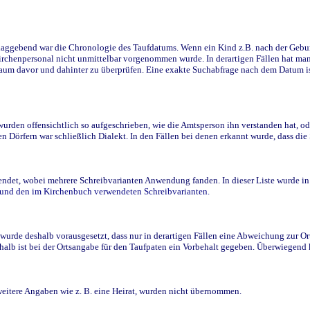
ggebend war die Chronologie des Taufdatums. Wenn ein Kind z.B. nach der Geburt 
rchenpersonal nicht unmittelbar vorgenommen wurde. In derartigen Fällen hat man d
raum davor und dahinter zu überprüfen. Eine exakte Suchabfrage nach dem Datum i
den offensichtlich so aufgeschrieben, wie die Amtsperson ihn verstanden hat, ode
n Dörfern war schließlich Dialekt. In den Fällen bei denen erkannt wurde, dass di
t, wobei mehrere Schreibvarianten Anwendung fanden. In dieser Liste wurde in de
n und den im Kirchenbuch verwendeten Schreibvarianten.
wurde deshalb vorausgesetzt, dass nur in derartigen Fällen eine Abweichung zur O
eshalb ist bei der Ortsangabe für den Taufpaten ein Vorbehalt gegeben. Überwiegen
weitere Angaben wie z. B. eine Heirat, wurden nicht übernommen.