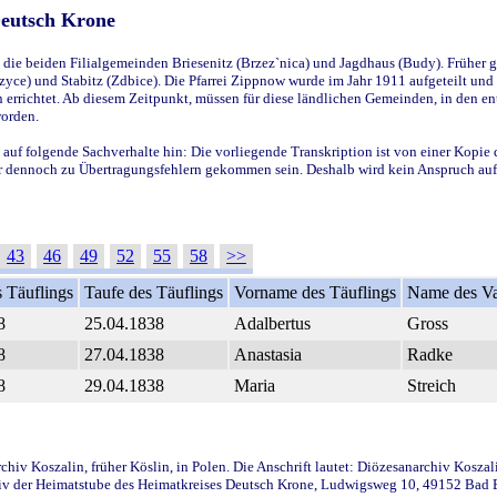
Deutsch Krone
ie beiden Filialgemeinden Briesenitz (Brzez`nica) und Jagdhaus (Budy). Früher g
yce) und Stabitz (Zdbice). Die Pfarrei Zippnow wurde im Jahr 1911 aufgeteilt und e
en errichtet. Ab diesem Zeitpunkt, müssen für diese ländlichen Gemeinden, in den
worden.
 auf folgende Sachverhalte hin: Die vorliegende Transkription ist von einer Kopie 
aber dennoch zu Übertragungsfehlern gekommen sein. Deshalb wird kein Anspruch auf 
43
46
49
52
55
58
>>
 Täuflings
Taufe des Täuflings
Vorname des Täuflings
Name des Va
8
25.04.1838
Adalbertus
Gross
8
27.04.1838
Anastasia
Radke
8
29.04.1838
Maria
Streich
iv Koszalin, früher Köslin, in Polen. Die Anschrift lautet: Diözesanarchiv Koszal
v der Heimatstube des Heimatkreises Deutsch Krone, Ludwigsweg 10, 49152 Bad Ess