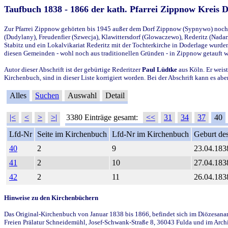
Taufbuch 1838 - 1866 der kath. Pfarrei Zippnow Kreis 
Zur Pfarrei Zippnow gehörten bis 1945 außer dem Dorf Zippnow (Sypnywo) noch d
(Dudylany), Freudenfier (Szwecja), Klawittersdorf (Glowaczewo), Rederitz (Nadarz
Stabitz und ein Lokalvikariat Rederitz mit der Tochterkirche in Doderlage wurd
diesen Gemeinden - wohl noch aus traditionellen Gründen - in Zippnow getauft 
Autor dieser Abschrift ist der gebürtige Rederitzer
Paul Lüdtke
aus Köln. Er weist
Kirchenbuch, sind in dieser Liste korrigiert worden. Bei der Abschrift kann es 
Alles
Suchen
Auswahl
Detail
|<
<
>
>|
3380 Einträge gesamt:
<<
31
34
37
40
Lfd-Nr
Seite im Kirchenbuch
Lfd-Nr im Kirchenbuch
Geburt des
40
2
9
23.04.183
41
2
10
27.04.183
42
2
11
26.04.183
Hinweise zu den Kirchenbüchern
Das Original-Kirchenbuch von Januar 1838 bis 1866, befindet sich im Diözesanarch
Freien Prälatur Schneidemühl, Josef-Schwank-Straße 8, 36043 Fulda und im Archi