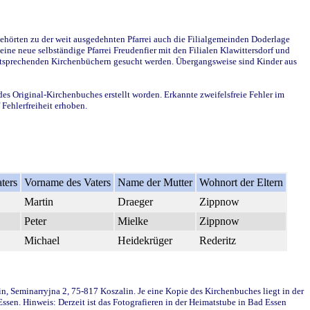
ehörten zu der weit ausgedehnten Pfarrei auch die Filialgemeinden Doderlage
ine neue selbständige Pfarrei Freudenfier mit den Filialen Klawittersdorf und
 entsprechenden Kirchenbüchern gesucht werden. Übergangsweise sind Kinder aus
des Original-Kirchenbuches erstellt worden. Erkannte zweifelsfreie Fehler im
Fehlerfreiheit erhoben.
ters
Vorname des Vaters
Name der Mutter
Wohnort der Eltern
Martin
Draeger
Zippnow
Peter
Mielke
Zippnow
Michael
Heidekrüger
Rederitz
in, Seminarryjna 2, 75-817 Koszalin. Je eine Kopie des Kirchenbuches liegt in der
en. Hinweis: Derzeit ist das Fotografieren in der Heimatstube in Bad Essen