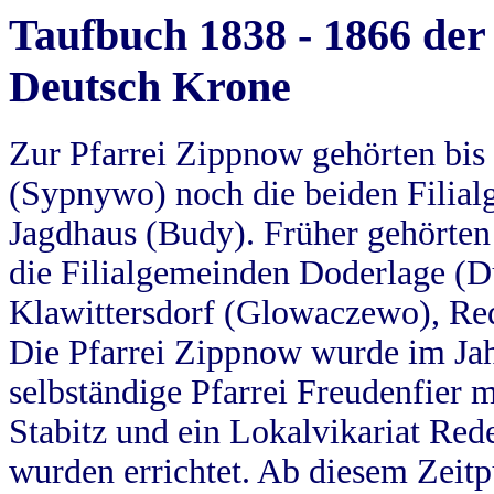
Taufbuch 1838 - 1866 der
Deutsch Krone
Zur Pfarrei Zippnow gehörten bi
(Sypnywo) noch die beiden Filial
Jagdhaus (Budy). Früher gehörten 
die Filialgemeinden Doderlage (D
Klawittersdorf (Glowaczewo), Red
Die Pfarrei Zippnow wurde im Jah
selbständige Pfarrei Freudenfier m
Stabitz und ein Lokalvikariat Red
wurden errichtet. Ab diesem Zeitp