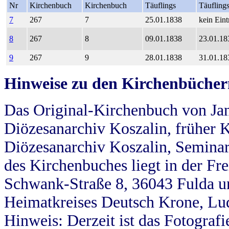
Nr
Kirchenbuch
Kirchenbuch
Täuflings
Täufling
7
267
7
25.01.1838
kein Eint
8
267
8
09.01.1838
23.01.18
9
267
9
28.01.1838
31.01.18
Hinweise zu den Kirchenbücher
Das Original-Kirchenbuch von Jan
Diözesanarchiv Koszalin, früher Kö
Diözesanarchiv Koszalin, Seminar
des Kirchenbuches liegt in der Fr
Schwank-Straße 8, 36043 Fulda u
Heimatkreises Deutsch Krone, Lu
Hinweis: Derzeit ist das Fotograf