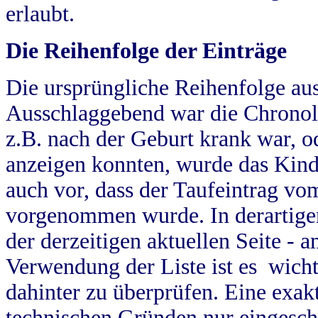
erlaubt.
Die Reihenfolge der Einträge
Die ursprüngliche Reihenfolge au
Ausschlaggebend war die Chronol
z.B. nach der Geburt krank war, od
anzeigen konnten, wurde das Kind
auch vor, dass der Taufeintrag vo
vorgenommen wurde. In derartigen
der derzeitigen aktuellen Seite -
Verwendung der Liste ist es wich
dahinter zu überprüfen. Eine exa
technischen Gründen nur eingesch