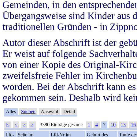
Gemeinden, in den entsprechende
Übergangsweise sind Kinder aus 
traditionellen Gründen - in Zippn
Autor dieser Abschrift ist der geb
Er weist auf folgende Sachverhalte
von einer Kopie des Original-Kirc
zweifelsfreie Fehler im Kirchenbuc
worden. Bei der Abschrift kann e
gekommen sein. Deshalb wird kein
Alles
Suchen
Auswahl
Detail
|<
<
>
>|
3380 Einträge gesamt:
1
4
7
10
13
16
Lfd-
Seite im
Lfd-Nr im
Geburt des
Taufe de