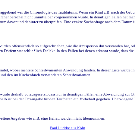
ggebend war die Chronologie des Taufdatums. Wenn ein Kind z.B. nach der Geburt 
rchenpersonal nicht unmittelbar vorgenommen wurde. In derartigen Fällen hat man d
raum davor und dahinter zu überprüfen. Eine exakte Suchabfrage nach dem Datum i
den offensichtlich so aufgeschrieben, wie die Amtsperson ihn verstanden hat, ode
n Dörfern war schließlich Dialekt. In den Fällen bei denen erkannt wurde, dass di
t, wobei mehrere Schreibvarianten Anwendung fanden. In dieser Liste wurde in de
n und den im Kirchenbuch verwendeten Schreibvarianten.
wurde deshalb vorausgesetzt, dass nur in derartigen Fällen eine Abweichung zur O
eshalb ist bei der Ortsangabe für den Taufpaten ein Vorbehalt gegeben. Überwiegen
weitere Angaben wie z. B. eine Heirat, wurden nicht übernommen.
Paul Lüdtke aus Köln