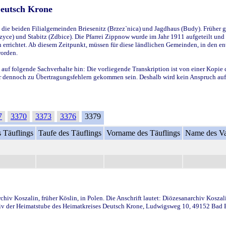
Deutsch Krone
ie beiden Filialgemeinden Briesenitz (Brzez`nica) und Jagdhaus (Budy). Früher g
yce) und Stabitz (Zdbice). Die Pfarrei Zippnow wurde im Jahr 1911 aufgeteilt und e
en errichtet. Ab diesem Zeitpunkt, müssen für diese ländlichen Gemeinden, in den
worden.
 auf folgende Sachverhalte hin: Die vorliegende Transkription ist von einer Kopie 
aber dennoch zu Übertragungsfehlern gekommen sein. Deshalb wird kein Anspruch auf 
7
3370
3373
3376
3379
 Täuflings
Taufe des Täuflings
Vorname des Täuflings
Name des Va
iv Koszalin, früher Köslin, in Polen. Die Anschrift lautet: Diözesanarchiv Koszal
v der Heimatstube des Heimatkreises Deutsch Krone, Ludwigsweg 10, 49152 Bad Ess