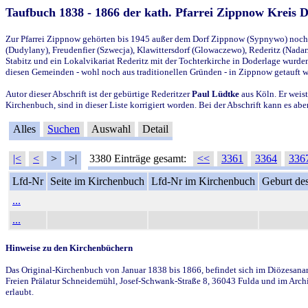
Taufbuch 1838 - 1866 der kath. Pfarrei Zippnow Kreis 
Zur Pfarrei Zippnow gehörten bis 1945 außer dem Dorf Zippnow (Sypnywo) noch d
(Dudylany), Freudenfier (Szwecja), Klawittersdorf (Glowaczewo), Rederitz (Nadarz
Stabitz und ein Lokalvikariat Rederitz mit der Tochterkirche in Doderlage wurd
diesen Gemeinden - wohl noch aus traditionellen Gründen - in Zippnow getauft 
Autor dieser Abschrift ist der gebürtige Rederitzer
Paul Lüdtke
aus Köln. Er weist
Kirchenbuch, sind in dieser Liste korrigiert worden. Bei der Abschrift kann es 
Alles
Suchen
Auswahl
Detail
|<
<
>
>|
3380 Einträge gesamt:
<<
3361
3364
336
Lfd-Nr
Seite im Kirchenbuch
Lfd-Nr im Kirchenbuch
Geburt des
...
...
Hinweise zu den Kirchenbüchern
Das Original-Kirchenbuch von Januar 1838 bis 1866, befindet sich im Diözesanarch
Freien Prälatur Schneidemühl, Josef-Schwank-Straße 8, 36043 Fulda und im Archi
erlaubt.