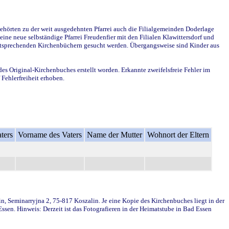
ehörten zu der weit ausgedehnten Pfarrei auch die Filialgemeinden Doderlage
ine neue selbständige Pfarrei Freudenfier mit den Filialen Klawittersdorf und
 entsprechenden Kirchenbüchern gesucht werden. Übergangsweise sind Kinder aus
des Original-Kirchenbuches erstellt worden. Erkannte zweifelsfreie Fehler im
Fehlerfreiheit erhoben.
ters
Vorname des Vaters
Name der Mutter
Wohnort der Eltern
in, Seminarryjna 2, 75-817 Koszalin. Je eine Kopie des Kirchenbuches liegt in der
en. Hinweis: Derzeit ist das Fotografieren in der Heimatstube in Bad Essen