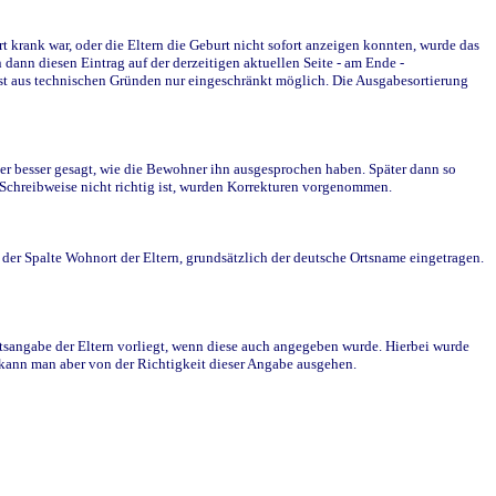
krank war, oder die Eltern die Geburt nicht sofort anzeigen konnten, wurde das
ann diesen Eintrag auf der derzeitigen aktuellen Seite - am Ende -
st aus technischen Gründen nur eingeschränkt möglich. Die Ausgabesortierung
r besser gesagt, wie die Bewohner ihn ausgesprochen haben. Später dann so
e Schreibweise nicht richtig ist, wurden Korrekturen vorgenommen.
r Spalte Wohnort der Eltern, grundsätzlich der deutsche Ortsname eingetragen.
rtsangabe der Eltern vorliegt, wenn diese auch angegeben wurde. Hierbei wurde
d kann man aber von der Richtigkeit dieser Angabe ausgehen.