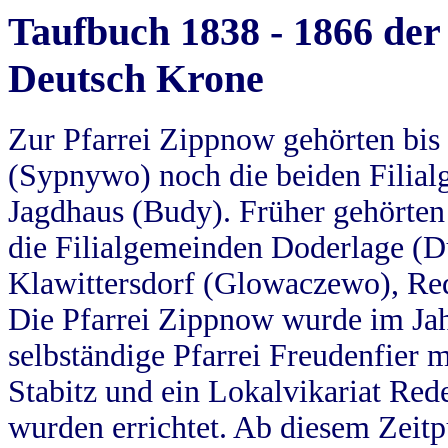
Taufbuch 1838 - 1866 der
Deutsch Krone
Zur Pfarrei Zippnow gehörten bi
(Sypnywo) noch die beiden Filial
Jagdhaus (Budy). Früher gehörten 
die Filialgemeinden Doderlage (D
Klawittersdorf (Glowaczewo), Red
Die Pfarrei Zippnow wurde im Jah
selbständige Pfarrei Freudenfier m
Stabitz und ein Lokalvikariat Red
wurden errichtet. Ab diesem Zeitp