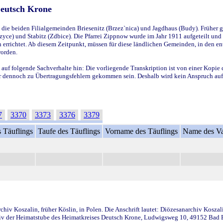
Deutsch Krone
ie beiden Filialgemeinden Briesenitz (Brzez`nica) und Jagdhaus (Budy). Früher g
yce) und Stabitz (Zdbice). Die Pfarrei Zippnow wurde im Jahr 1911 aufgeteilt und e
en errichtet. Ab diesem Zeitpunkt, müssen für diese ländlichen Gemeinden, in den
worden.
 auf folgende Sachverhalte hin: Die vorliegende Transkription ist von einer Kopie 
aber dennoch zu Übertragungsfehlern gekommen sein. Deshalb wird kein Anspruch auf 
7
3370
3373
3376
3379
 Täuflings
Taufe des Täuflings
Vorname des Täuflings
Name des Va
iv Koszalin, früher Köslin, in Polen. Die Anschrift lautet: Diözesanarchiv Koszal
v der Heimatstube des Heimatkreises Deutsch Krone, Ludwigsweg 10, 49152 Bad Ess