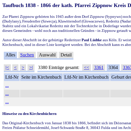
Taufbuch 1838 - 1866 der kath. Pfarrei Zippnow Kreis 
Zur Pfarrei Zippnow gehörten bis 1945 außer dem Dorf Zippnow (Sypnywo) noch d
(Dudylany), Freudenfier (Szwecja), Klawittersdorf (Glowaczewo), Rederitz (Nadarz
Stabitz und ein Lokalvikariat Rederitz mit der Tochterkirche in Doderlage wurd
diesen Gemeinden - wohl noch aus traditionellen Gründen - in Zippnow getauft 
Autor dieser Abschrift ist der gebürtige Rederitzer
Paul Lüdtke
aus Köln. Er weist
Kirchenbuch, sind in dieser Liste korrigiert worden. Bei der Abschrift kann es 
Alles
Suchen
Auswahl
Detail
|<
<
>
>|
3380 Einträge gesamt:
<<
3361
3364
336
Lfd-Nr
Seite im Kirchenbuch
Lfd-Nr im Kirchenbuch
Geburt des
...
...
...
Hinweise zu den Kirchenbüchern
Das Original-Kirchenbuch von Januar 1838 bis 1866, befindet sich im Diözesanarch
Freien Prälatur Schneidemühl, Josef-Schwank-Straße 8, 36043 Fulda und im Archi