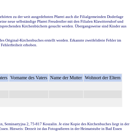
ehörten zu der weit ausgedehnten Pfarrei auch die Filialgemeinden Doderlage
ine neue selbständige Pfarrei Freudenfier mit den Filialen Klawittersdorf und
 entsprechenden Kirchenbüchern gesucht werden. Übergangsweise sind Kinder aus
des Original-Kirchenbuches erstellt worden. Erkannte zweifelsfreie Fehler im
Fehlerfreiheit erhoben.
ters
Vorname des Vaters
Name der Mutter
Wohnort der Eltern
in, Seminarryjna 2, 75-817 Koszalin. Je eine Kopie des Kirchenbuches liegt in der
en. Hinweis: Derzeit ist das Fotografieren in der Heimatstube in Bad Essen