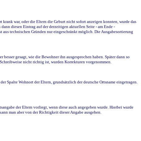
krank war, oder die Eltern die Geburt nicht sofort anzeigen konnten, wurde das
ann diesen Eintrag auf der derzeitigen aktuellen Seite - am Ende -
st aus technischen Gründen nur eingeschränkt möglich. Die Ausgabesortierung
r besser gesagt, wie die Bewohner ihn ausgesprochen haben. Später dann so
e Schreibweise nicht richtig ist, wurden Korrekturen vorgenommen.
r Spalte Wohnort der Eltern, grundsätzlich der deutsche Ortsname eingetragen.
rtsangabe der Eltern vorliegt, wenn diese auch angegeben wurde. Hierbei wurde
d kann man aber von der Richtigkeit dieser Angabe ausgehen.