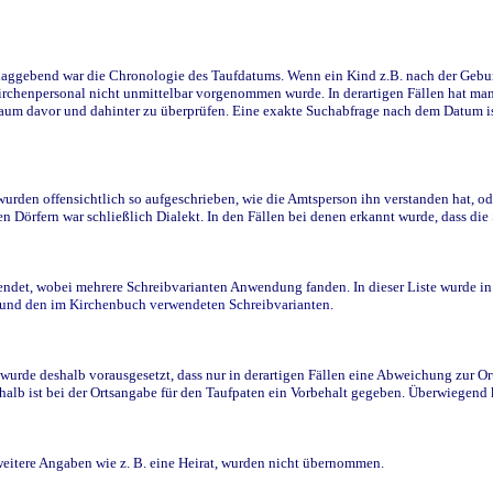
ggebend war die Chronologie des Taufdatums. Wenn ein Kind z.B. nach der Geburt 
rchenpersonal nicht unmittelbar vorgenommen wurde. In derartigen Fällen hat man d
raum davor und dahinter zu überprüfen. Eine exakte Suchabfrage nach dem Datum i
den offensichtlich so aufgeschrieben, wie die Amtsperson ihn verstanden hat, ode
n Dörfern war schließlich Dialekt. In den Fällen bei denen erkannt wurde, dass di
t, wobei mehrere Schreibvarianten Anwendung fanden. In dieser Liste wurde in de
n und den im Kirchenbuch verwendeten Schreibvarianten.
wurde deshalb vorausgesetzt, dass nur in derartigen Fällen eine Abweichung zur O
eshalb ist bei der Ortsangabe für den Taufpaten ein Vorbehalt gegeben. Überwiegen
weitere Angaben wie z. B. eine Heirat, wurden nicht übernommen.