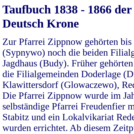
Taufbuch 1838 - 1866 der
Deutsch Krone
Zur Pfarrei Zippnow gehörten bi
(Sypnywo) noch die beiden Filial
Jagdhaus (Budy). Früher gehörten 
die Filialgemeinden Doderlage (D
Klawittersdorf (Glowaczewo), Red
Die Pfarrei Zippnow wurde im Jah
selbständige Pfarrei Freudenfier m
Stabitz und ein Lokalvikariat Red
wurden errichtet. Ab diesem Zeitp