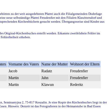
ehörten zu der weit ausgedehnten Pfarrei auch die Filialgemeinden Doderlage
ine neue selbständige Pfarrei Freudenfier mit den Filialen Klawittersdorf und
 entsprechenden Kirchenbüchern gesucht werden. Übergangsweise sind Kinder aus
des Original-Kirchenbuches erstellt worden. Erkannte zweifelsfreie Fehler im
Fehlerfreiheit erhoben.
ters
Vorname des Vaters
Name der Mutter
Wohnort der Eltern
Jacob
Radatz
Freudenfier
Martin
Jahn
Freudenfier
Martin
Klawun
Rederitz
in, Seminarryjna 2, 75-817 Koszalin. Je eine Kopie des Kirchenbuches liegt in der
en. Hinweis: Derzeit ist das Fotografieren in der Heimatstube in Bad Essen