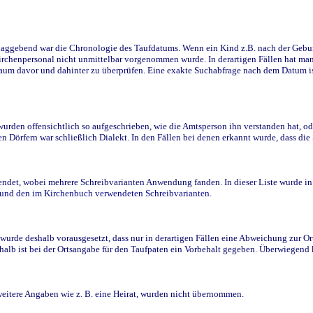
ggebend war die Chronologie des Taufdatums. Wenn ein Kind z.B. nach der Geburt 
rchenpersonal nicht unmittelbar vorgenommen wurde. In derartigen Fällen hat man d
raum davor und dahinter zu überprüfen. Eine exakte Suchabfrage nach dem Datum i
den offensichtlich so aufgeschrieben, wie die Amtsperson ihn verstanden hat, ode
n Dörfern war schließlich Dialekt. In den Fällen bei denen erkannt wurde, dass di
t, wobei mehrere Schreibvarianten Anwendung fanden. In dieser Liste wurde in de
n und den im Kirchenbuch verwendeten Schreibvarianten.
wurde deshalb vorausgesetzt, dass nur in derartigen Fällen eine Abweichung zur O
eshalb ist bei der Ortsangabe für den Taufpaten ein Vorbehalt gegeben. Überwiegen
weitere Angaben wie z. B. eine Heirat, wurden nicht übernommen.