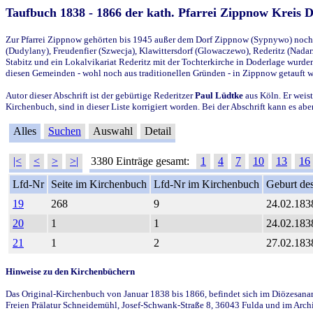
Taufbuch 1838 - 1866 der kath. Pfarrei Zippnow Kreis 
Zur Pfarrei Zippnow gehörten bis 1945 außer dem Dorf Zippnow (Sypnywo) noch d
(Dudylany), Freudenfier (Szwecja), Klawittersdorf (Glowaczewo), Rederitz (Nadarz
Stabitz und ein Lokalvikariat Rederitz mit der Tochterkirche in Doderlage wurd
diesen Gemeinden - wohl noch aus traditionellen Gründen - in Zippnow getauft 
Autor dieser Abschrift ist der gebürtige Rederitzer
Paul Lüdtke
aus Köln. Er weist
Kirchenbuch, sind in dieser Liste korrigiert worden. Bei der Abschrift kann es 
Alles
Suchen
Auswahl
Detail
|<
<
>
>|
3380 Einträge gesamt:
1
4
7
10
13
16
Lfd-Nr
Seite im Kirchenbuch
Lfd-Nr im Kirchenbuch
Geburt des
19
268
9
24.02.183
20
1
1
24.02.183
21
1
2
27.02.183
Hinweise zu den Kirchenbüchern
Das Original-Kirchenbuch von Januar 1838 bis 1866, befindet sich im Diözesanarch
Freien Prälatur Schneidemühl, Josef-Schwank-Straße 8, 36043 Fulda und im Archi