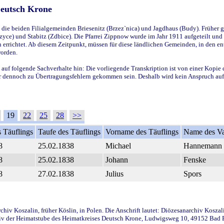
Deutsch Krone
ie beiden Filialgemeinden Briesenitz (Brzez`nica) und Jagdhaus (Budy). Früher g
yce) und Stabitz (Zdbice). Die Pfarrei Zippnow wurde im Jahr 1911 aufgeteilt und e
en errichtet. Ab diesem Zeitpunkt, müssen für diese ländlichen Gemeinden, in den
worden.
 auf folgende Sachverhalte hin: Die vorliegende Transkription ist von einer Kopie 
aber dennoch zu Übertragungsfehlern gekommen sein. Deshalb wird kein Anspruch auf 
19
22
25
28
>>
 Täuflings
Taufe des Täuflings
Vorname des Täuflings
Name des Va
8
25.02.1838
Michael
Hannemann
8
25.02.1838
Johann
Fenske
8
27.02.1838
Julius
Spors
iv Koszalin, früher Köslin, in Polen. Die Anschrift lautet: Diözesanarchiv Koszal
v der Heimatstube des Heimatkreises Deutsch Krone, Ludwigsweg 10, 49152 Bad Ess