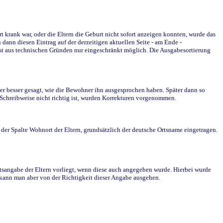
krank war, oder die Eltern die Geburt nicht sofort anzeigen konnten, wurde das
ann diesen Eintrag auf der derzeitigen aktuellen Seite - am Ende -
st aus technischen Gründen nur eingeschränkt möglich. Die Ausgabesortierung
r besser gesagt, wie die Bewohner ihn ausgesprochen haben. Später dann so
e Schreibweise nicht richtig ist, wurden Korrekturen vorgenommen.
r Spalte Wohnort der Eltern, grundsätzlich der deutsche Ortsname eingetragen.
rtsangabe der Eltern vorliegt, wenn diese auch angegeben wurde. Hierbei wurde
d kann man aber von der Richtigkeit dieser Angabe ausgehen.