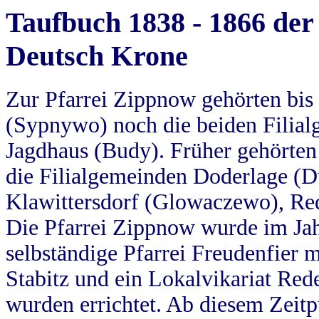
Taufbuch 1838 - 1866 der
Deutsch Krone
Zur Pfarrei Zippnow gehörten bi
(Sypnywo) noch die beiden Filial
Jagdhaus (Budy). Früher gehörten 
die Filialgemeinden Doderlage (D
Klawittersdorf (Glowaczewo), Red
Die Pfarrei Zippnow wurde im Jah
selbständige Pfarrei Freudenfier m
Stabitz und ein Lokalvikariat Red
wurden errichtet. Ab diesem Zeitp