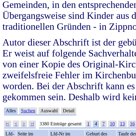
Gemeinden, in den entsprechende
Übergangsweise sind Kinder aus 
traditionellen Gründen - in Zippn
Autor dieser Abschrift ist der geb
Er weist auf folgende Sachverhalte
von einer Kopie des Original-Kirc
zweifelsfreie Fehler im Kirchenbuc
worden. Bei der Abschrift kann e
gekommen sein. Deshalb wird kein
Alles
Suchen
Auswahl
Detail
|<
<
>
>|
3380 Einträge gesamt:
1
4
7
10
13
16
Lfd-
Seite im
Lfd-Nr im
Geburt des
Taufe de