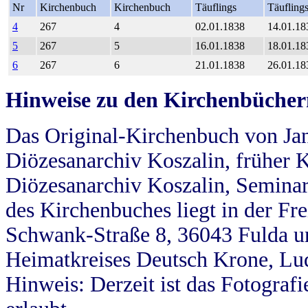
Nr
Kirchenbuch
Kirchenbuch
Täuflings
Täufling
4
267
4
02.01.1838
14.01.18
5
267
5
16.01.1838
18.01.18
6
267
6
21.01.1838
26.01.18
Hinweise zu den Kirchenbücher
Das Original-Kirchenbuch von Jan
Diözesanarchiv Koszalin, früher Kö
Diözesanarchiv Koszalin, Seminar
des Kirchenbuches liegt in der Fr
Schwank-Straße 8, 36043 Fulda u
Heimatkreises Deutsch Krone, Lu
Hinweis: Derzeit ist das Fotograf