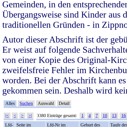
Gemeinden, in den entsprechende
Übergangsweise sind Kinder aus 
traditionellen Gründen - in Zippn
Autor dieser Abschrift ist der geb
Er weist auf folgende Sachverhalte
von einer Kopie des Original-Kirc
zweifelsfreie Fehler im Kirchenbuc
worden. Bei der Abschrift kann e
gekommen sein. Deshalb wird kein
Alles
Suchen
Auswahl
Detail
|<
<
>
>|
3380 Einträge gesamt:
1
4
7
10
13
16
Lfd-
Seite im
Lfd-Nr im
Geburt des
Taufe de