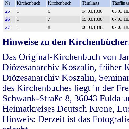
Nr
Kirchenbuch
Kirchenbuch
Täuflings
Täufling
25
1
6
04.03.1838
05.03.18
26
1
7
05.03.1838
07.03.18
27
1
8
06.03.1838
07.03.18
Hinweise zu den Kirchenbücher
Das Original-Kirchenbuch von Jan
Diözesanarchiv Koszalin, früher Kö
Diözesanarchiv Koszalin, Seminar
des Kirchenbuches liegt in der Fr
Schwank-Straße 8, 36043 Fulda u
Heimatkreises Deutsch Krone, Lu
Hinweis: Derzeit ist das Fotograf