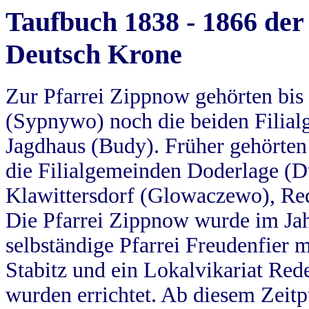
Taufbuch 1838 - 1866 der
Deutsch Krone
Zur Pfarrei Zippnow gehörten bi
(Sypnywo) noch die beiden Filial
Jagdhaus (Budy). Früher gehörten 
die Filialgemeinden Doderlage (D
Klawittersdorf (Glowaczewo), Red
Die Pfarrei Zippnow wurde im Jah
selbständige Pfarrei Freudenfier m
Stabitz und ein Lokalvikariat Red
wurden errichtet. Ab diesem Zeitp