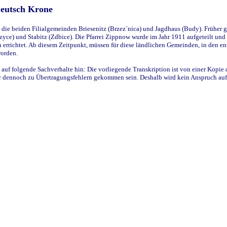
Deutsch Krone
ie beiden Filialgemeinden Briesenitz (Brzez`nica) und Jagdhaus (Budy). Früher g
yce) und Stabitz (Zdbice). Die Pfarrei Zippnow wurde im Jahr 1911 aufgeteilt und e
en errichtet. Ab diesem Zeitpunkt, müssen für diese ländlichen Gemeinden, in den
worden.
 auf folgende Sachverhalte hin: Die vorliegende Transkription ist von einer Kopie 
aber dennoch zu Übertragungsfehlern gekommen sein. Deshalb wird kein Anspruch auf 