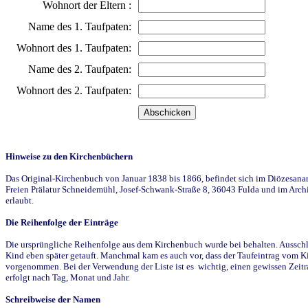
Wohnort der Eltern :
Name des 1. Taufpaten:
Wohnort des 1. Taufpaten:
Name des 2. Taufpaten:
Wohnort des 2. Taufpaten:
Hinweise zu den Kirchenbüchern
Das Original-Kirchenbuch von Januar 1838 bis 1866, befindet sich im Diözesanarch
Freien Prälatur Schneidemühl, Josef-Schwank-Straße 8, 36043 Fulda und im Archi
erlaubt.
Die Reihenfolge der Einträge
Die ursprüngliche Reihenfolge aus dem Kirchenbuch wurde bei behalten. Ausschla
Kind eben später getauft. Manchmal kam es auch vor, dass der Taufeintrag vom Ki
vorgenommen. Bei der Verwendung der Liste ist es wichtig, einen gewissen Zeit
erfolgt nach Tag, Monat und Jahr.
Schreibweise der Namen