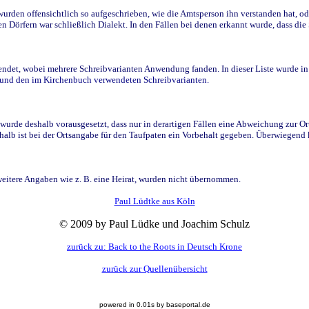
den offensichtlich so aufgeschrieben, wie die Amtsperson ihn verstanden hat, ode
n Dörfern war schließlich Dialekt. In den Fällen bei denen erkannt wurde, dass di
t, wobei mehrere Schreibvarianten Anwendung fanden. In dieser Liste wurde in de
n und den im Kirchenbuch verwendeten Schreibvarianten.
wurde deshalb vorausgesetzt, dass nur in derartigen Fällen eine Abweichung zur O
eshalb ist bei der Ortsangabe für den Taufpaten ein Vorbehalt gegeben. Überwiegen
weitere Angaben wie z. B. eine Heirat, wurden nicht übernommen.
Paul Lüdtke aus Köln
© 2009 by Paul Lüdke und Joachim Schulz
zurück zu: Back to the Roots in Deutsch Krone
zurück zur Quellenübersicht
powered in 0.01s by baseportal.de