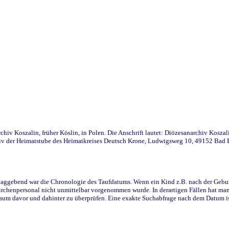
iv Koszalin, früher Köslin, in Polen. Die Anschrift lautet: Diözesanarchiv Koszal
v der Heimatstube des Heimatkreises Deutsch Krone, Ludwigsweg 10, 49152 Bad Ess
ggebend war die Chronologie des Taufdatums. Wenn ein Kind z.B. nach der Geburt 
rchenpersonal nicht unmittelbar vorgenommen wurde. In derartigen Fällen hat man d
raum davor und dahinter zu überprüfen. Eine exakte Suchabfrage nach dem Datum i