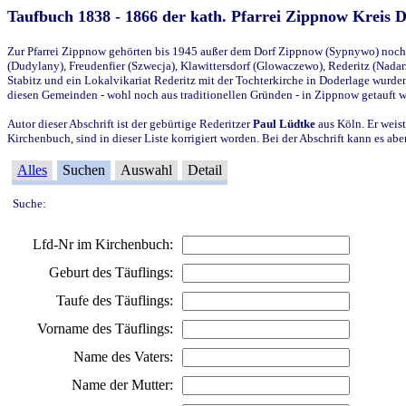
Taufbuch 1838 - 1866 der kath. Pfarrei Zippnow Kreis 
Zur Pfarrei Zippnow gehörten bis 1945 außer dem Dorf Zippnow (Sypnywo) noch d
(Dudylany), Freudenfier (Szwecja), Klawittersdorf (Glowaczewo), Rederitz (Nadarz
Stabitz und ein Lokalvikariat Rederitz mit der Tochterkirche in Doderlage wurd
diesen Gemeinden - wohl noch aus traditionellen Gründen - in Zippnow getauft 
Autor dieser Abschrift ist der gebürtige Rederitzer
Paul Lüdtke
aus Köln. Er weist
Kirchenbuch, sind in dieser Liste korrigiert worden. Bei der Abschrift kann es 
Alles
Suchen
Auswahl
Detail
Suche:
Lfd-Nr im Kirchenbuch:
Geburt des Täuflings:
Taufe des Täuflings:
Vorname des Täuflings:
Name des Vaters:
Name der Mutter: