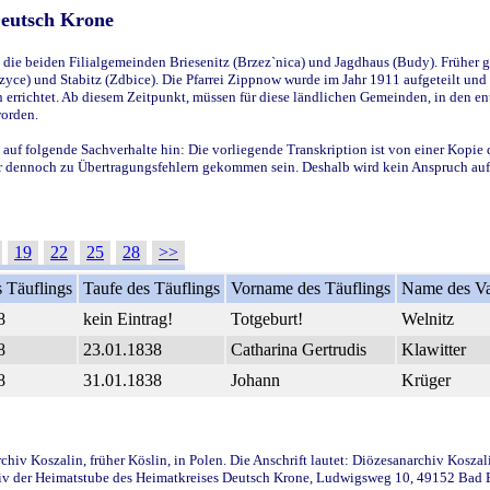
Deutsch Krone
ie beiden Filialgemeinden Briesenitz (Brzez`nica) und Jagdhaus (Budy). Früher g
yce) und Stabitz (Zdbice). Die Pfarrei Zippnow wurde im Jahr 1911 aufgeteilt und e
en errichtet. Ab diesem Zeitpunkt, müssen für diese ländlichen Gemeinden, in den
worden.
 auf folgende Sachverhalte hin: Die vorliegende Transkription ist von einer Kopie 
aber dennoch zu Übertragungsfehlern gekommen sein. Deshalb wird kein Anspruch auf 
19
22
25
28
>>
 Täuflings
Taufe des Täuflings
Vorname des Täuflings
Name des Va
8
kein Eintrag!
Totgeburt!
Welnitz
8
23.01.1838
Catharina Gertrudis
Klawitter
8
31.01.1838
Johann
Krüger
iv Koszalin, früher Köslin, in Polen. Die Anschrift lautet: Diözesanarchiv Koszal
v der Heimatstube des Heimatkreises Deutsch Krone, Ludwigsweg 10, 49152 Bad Ess