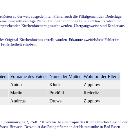
ehörten zu der weit ausgedehnten Pfarrei auch die Filialgemeinden Doderlage
ine neue selbständige Pfarrei Freudenfier mit den Filialen Klawittersdorf und
 entsprechenden Kirchenbüchern gesucht werden. Übergangsweise sind Kinder aus
des Original-Kirchenbuches erstellt worden. Erkannte zweifelsfreie Fehler im
Fehlerfreiheit erhoben.
ters
Vorname des Vaters
Name der Mutter
Wohnort der Eltern
Anton
Kluck
Zippnow
Martin
Prodöhl
Rederitz
Andreas
Drews
Zippnow
in, Seminarryjna 2, 75-817 Koszalin. Je eine Kopie des Kirchenbuches liegt in der
en. Hinweis: Derzeit ist das Fotografieren in der Heimatstube in Bad Essen