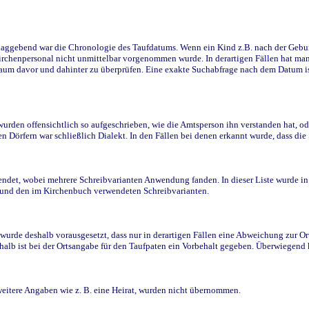
ggebend war die Chronologie des Taufdatums. Wenn ein Kind z.B. nach der Geburt 
rchenpersonal nicht unmittelbar vorgenommen wurde. In derartigen Fällen hat man d
raum davor und dahinter zu überprüfen. Eine exakte Suchabfrage nach dem Datum i
den offensichtlich so aufgeschrieben, wie die Amtsperson ihn verstanden hat, ode
n Dörfern war schließlich Dialekt. In den Fällen bei denen erkannt wurde, dass di
t, wobei mehrere Schreibvarianten Anwendung fanden. In dieser Liste wurde in de
n und den im Kirchenbuch verwendeten Schreibvarianten.
wurde deshalb vorausgesetzt, dass nur in derartigen Fällen eine Abweichung zur O
eshalb ist bei der Ortsangabe für den Taufpaten ein Vorbehalt gegeben. Überwiegen
weitere Angaben wie z. B. eine Heirat, wurden nicht übernommen.