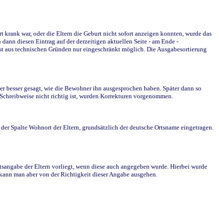
krank war, oder die Eltern die Geburt nicht sofort anzeigen konnten, wurde das
ann diesen Eintrag auf der derzeitigen aktuellen Seite - am Ende -
st aus technischen Gründen nur eingeschränkt möglich. Die Ausgabesortierung
r besser gesagt, wie die Bewohner ihn ausgesprochen haben. Später dann so
e Schreibweise nicht richtig ist, wurden Korrekturen vorgenommen.
r Spalte Wohnort der Eltern, grundsätzlich der deutsche Ortsname eingetragen.
rtsangabe der Eltern vorliegt, wenn diese auch angegeben wurde. Hierbei wurde
d kann man aber von der Richtigkeit dieser Angabe ausgehen.