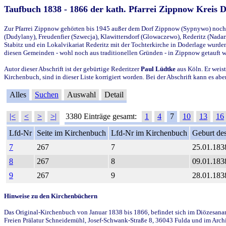
Taufbuch 1838 - 1866 der kath. Pfarrei Zippnow Kreis 
Zur Pfarrei Zippnow gehörten bis 1945 außer dem Dorf Zippnow (Sypnywo) noch d
(Dudylany), Freudenfier (Szwecja), Klawittersdorf (Glowaczewo), Rederitz (Nadarz
Stabitz und ein Lokalvikariat Rederitz mit der Tochterkirche in Doderlage wurd
diesen Gemeinden - wohl noch aus traditionellen Gründen - in Zippnow getauft 
Autor dieser Abschrift ist der gebürtige Rederitzer
Paul Lüdtke
aus Köln. Er weist
Kirchenbuch, sind in dieser Liste korrigiert worden. Bei der Abschrift kann es 
Alles
Suchen
Auswahl
Detail
|<
<
>
>|
3380 Einträge gesamt:
1
4
7
10
13
16
Lfd-Nr
Seite im Kirchenbuch
Lfd-Nr im Kirchenbuch
Geburt des
7
267
7
25.01.183
8
267
8
09.01.183
9
267
9
28.01.183
Hinweise zu den Kirchenbüchern
Das Original-Kirchenbuch von Januar 1838 bis 1866, befindet sich im Diözesanarch
Freien Prälatur Schneidemühl, Josef-Schwank-Straße 8, 36043 Fulda und im Archi