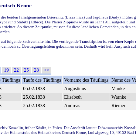
Deutsch Krone
ie beiden Filialgemeinden Briesenitz (Brzez`nica) und Jagdhaus (Budy). Früher g
yce) und Stabitz (Zdbice). Die Pfarrei Zippnow wurde im Jahr 1911 aufgeteilt und e
en errichtet. Ab diesem Zeitpunkt, müssen für diese ländlichen Gemeinden, in den
worden.
 auf folgende Sachverhalte hin: Die vorliegende Transkription ist von einer Kopie 
aber dennoch zu Übertragungsfehlern gekommen sein. Deshalb wird kein Anspruch auf 
19
22
25
28
>>
 Täuflings
Taufe des Täuflings
Vorname des Täuflings
Name des Va
8
05.02.1838
Augustinus
Manke
8
25.02.1838
Elisabeth
Warnke
8
25.02.1838
Andreas
Riemer
iv Koszalin, früher Köslin, in Polen. Die Anschrift lautet: Diözesanarchiv Koszal
v der Heimatstube des Heimatkreises Deutsch Krone, Ludwigsweg 10, 49152 Bad Ess