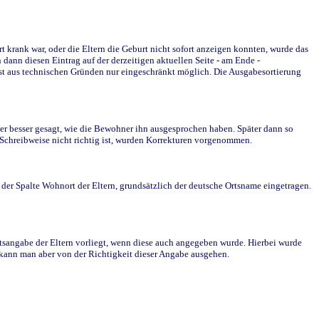
krank war, oder die Eltern die Geburt nicht sofort anzeigen konnten, wurde das
ann diesen Eintrag auf der derzeitigen aktuellen Seite - am Ende -
st aus technischen Gründen nur eingeschränkt möglich. Die Ausgabesortierung
r besser gesagt, wie die Bewohner ihn ausgesprochen haben. Später dann so
e Schreibweise nicht richtig ist, wurden Korrekturen vorgenommen.
r Spalte Wohnort der Eltern, grundsätzlich der deutsche Ortsname eingetragen.
rtsangabe der Eltern vorliegt, wenn diese auch angegeben wurde. Hierbei wurde
d kann man aber von der Richtigkeit dieser Angabe ausgehen.