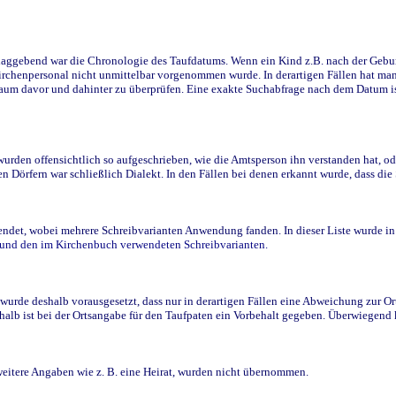
ggebend war die Chronologie des Taufdatums. Wenn ein Kind z.B. nach der Geburt 
rchenpersonal nicht unmittelbar vorgenommen wurde. In derartigen Fällen hat man d
raum davor und dahinter zu überprüfen. Eine exakte Suchabfrage nach dem Datum i
den offensichtlich so aufgeschrieben, wie die Amtsperson ihn verstanden hat, ode
n Dörfern war schließlich Dialekt. In den Fällen bei denen erkannt wurde, dass di
t, wobei mehrere Schreibvarianten Anwendung fanden. In dieser Liste wurde in de
n und den im Kirchenbuch verwendeten Schreibvarianten.
wurde deshalb vorausgesetzt, dass nur in derartigen Fällen eine Abweichung zur O
eshalb ist bei der Ortsangabe für den Taufpaten ein Vorbehalt gegeben. Überwiegen
weitere Angaben wie z. B. eine Heirat, wurden nicht übernommen.