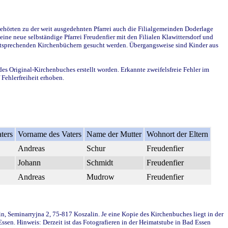
ehörten zu der weit ausgedehnten Pfarrei auch die Filialgemeinden Doderlage
ine neue selbständige Pfarrei Freudenfier mit den Filialen Klawittersdorf und
 entsprechenden Kirchenbüchern gesucht werden. Übergangsweise sind Kinder aus
des Original-Kirchenbuches erstellt worden. Erkannte zweifelsfreie Fehler im
Fehlerfreiheit erhoben.
ters
Vorname des Vaters
Name der Mutter
Wohnort der Eltern
Andreas
Schur
Freudenfier
Johann
Schmidt
Freudenfier
Andreas
Mudrow
Freudenfier
in, Seminarryjna 2, 75-817 Koszalin. Je eine Kopie des Kirchenbuches liegt in der
en. Hinweis: Derzeit ist das Fotografieren in der Heimatstube in Bad Essen