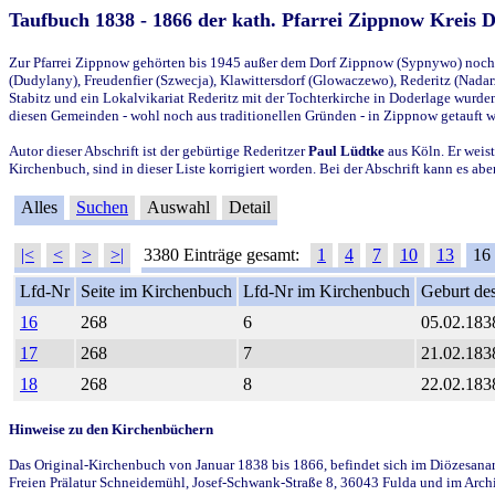
Taufbuch 1838 - 1866 der kath. Pfarrei Zippnow Kreis 
Zur Pfarrei Zippnow gehörten bis 1945 außer dem Dorf Zippnow (Sypnywo) noch d
(Dudylany), Freudenfier (Szwecja), Klawittersdorf (Glowaczewo), Rederitz (Nadarz
Stabitz und ein Lokalvikariat Rederitz mit der Tochterkirche in Doderlage wurd
diesen Gemeinden - wohl noch aus traditionellen Gründen - in Zippnow getauft 
Autor dieser Abschrift ist der gebürtige Rederitzer
Paul Lüdtke
aus Köln. Er weist
Kirchenbuch, sind in dieser Liste korrigiert worden. Bei der Abschrift kann es 
Alles
Suchen
Auswahl
Detail
|<
<
>
>|
3380 Einträge gesamt:
1
4
7
10
13
16
Lfd-Nr
Seite im Kirchenbuch
Lfd-Nr im Kirchenbuch
Geburt des
16
268
6
05.02.183
17
268
7
21.02.183
18
268
8
22.02.183
Hinweise zu den Kirchenbüchern
Das Original-Kirchenbuch von Januar 1838 bis 1866, befindet sich im Diözesanarch
Freien Prälatur Schneidemühl, Josef-Schwank-Straße 8, 36043 Fulda und im Archi