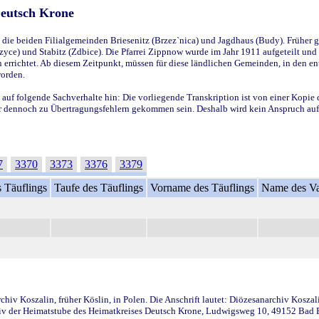
Deutsch Krone
ie beiden Filialgemeinden Briesenitz (Brzez`nica) und Jagdhaus (Budy). Früher g
yce) und Stabitz (Zdbice). Die Pfarrei Zippnow wurde im Jahr 1911 aufgeteilt und e
en errichtet. Ab diesem Zeitpunkt, müssen für diese ländlichen Gemeinden, in den
worden.
 auf folgende Sachverhalte hin: Die vorliegende Transkription ist von einer Kopie 
aber dennoch zu Übertragungsfehlern gekommen sein. Deshalb wird kein Anspruch auf 
7
3370
3373
3376
3379
 Täuflings
Taufe des Täuflings
Vorname des Täuflings
Name des Va
iv Koszalin, früher Köslin, in Polen. Die Anschrift lautet: Diözesanarchiv Koszal
v der Heimatstube des Heimatkreises Deutsch Krone, Ludwigsweg 10, 49152 Bad Ess