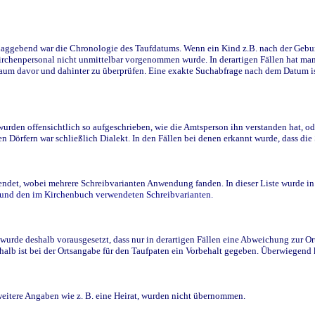
ggebend war die Chronologie des Taufdatums. Wenn ein Kind z.B. nach der Geburt 
rchenpersonal nicht unmittelbar vorgenommen wurde. In derartigen Fällen hat man d
raum davor und dahinter zu überprüfen. Eine exakte Suchabfrage nach dem Datum i
den offensichtlich so aufgeschrieben, wie die Amtsperson ihn verstanden hat, ode
n Dörfern war schließlich Dialekt. In den Fällen bei denen erkannt wurde, dass di
t, wobei mehrere Schreibvarianten Anwendung fanden. In dieser Liste wurde in de
n und den im Kirchenbuch verwendeten Schreibvarianten.
wurde deshalb vorausgesetzt, dass nur in derartigen Fällen eine Abweichung zur O
eshalb ist bei der Ortsangabe für den Taufpaten ein Vorbehalt gegeben. Überwiegen
weitere Angaben wie z. B. eine Heirat, wurden nicht übernommen.