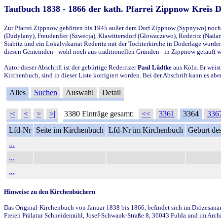
Taufbuch 1838 - 1866 der kath. Pfarrei Zippnow Kreis 
Zur Pfarrei Zippnow gehörten bis 1945 außer dem Dorf Zippnow (Sypnywo) noch d
(Dudylany), Freudenfier (Szwecja), Klawittersdorf (Glowaczewo), Rederitz (Nadarz
Stabitz und ein Lokalvikariat Rederitz mit der Tochterkirche in Doderlage wurd
diesen Gemeinden - wohl noch aus traditionellen Gründen - in Zippnow getauft 
Autor dieser Abschrift ist der gebürtige Rederitzer
Paul Lüdtke
aus Köln. Er weist
Kirchenbuch, sind in dieser Liste korrigiert worden. Bei der Abschrift kann es 
Alles
Suchen
Auswahl
Detail
|<
<
>
>|
3380 Einträge gesamt:
<<
3361
3364
336
Lfd-Nr
Seite im Kirchenbuch
Lfd-Nr im Kirchenbuch
Geburt des
...
...
...
Hinweise zu den Kirchenbüchern
Das Original-Kirchenbuch von Januar 1838 bis 1866, befindet sich im Diözesanarch
Freien Prälatur Schneidemühl, Josef-Schwank-Straße 8, 36043 Fulda und im Archi