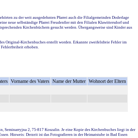
ehörten zu der weit ausgedehnten Pfarrei auch die Filialgemeinden Doderlage
ine neue selbständige Pfarrei Freudenfier mit den Filialen Klawittersdorf und
 entsprechenden Kirchenbüchern gesucht werden. Übergangsweise sind Kinder aus
des Original-Kirchenbuches erstellt worden. Erkannte zweifelsfreie Fehler im
Fehlerfreiheit erhoben.
ters
Vorname des Vaters
Name der Mutter
Wohnort der Eltern
in, Seminarryjna 2, 75-817 Koszalin. Je eine Kopie des Kirchenbuches liegt in der
en. Hinweis: Derzeit ist das Fotografieren in der Heimatstube in Bad Essen