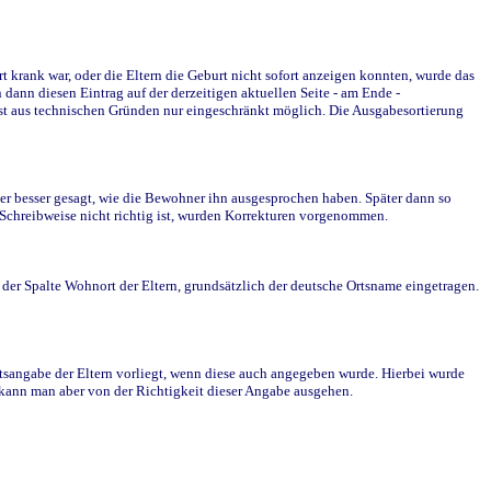
krank war, oder die Eltern die Geburt nicht sofort anzeigen konnten, wurde das
ann diesen Eintrag auf der derzeitigen aktuellen Seite - am Ende -
st aus technischen Gründen nur eingeschränkt möglich. Die Ausgabesortierung
r besser gesagt, wie die Bewohner ihn ausgesprochen haben. Später dann so
e Schreibweise nicht richtig ist, wurden Korrekturen vorgenommen.
r Spalte Wohnort der Eltern, grundsätzlich der deutsche Ortsname eingetragen.
rtsangabe der Eltern vorliegt, wenn diese auch angegeben wurde. Hierbei wurde
d kann man aber von der Richtigkeit dieser Angabe ausgehen.