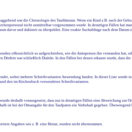
ggebend war die Chronologie des Taufdatums. Wenn ein Kind z.B. nach der Geburt 
rchenpersonal nicht unmittelbar vorgenommen wurde. In derartigen Fällen hat man d
raum davor und dahinter zu überprüfen. Eine exakte Suchabfrage nach dem Datum i
den offensichtlich so aufgeschrieben, wie die Amtsperson ihn verstanden hat, ode
n Dörfern war schließlich Dialekt. In den Fällen bei denen erkannt wurde, dass di
t, wobei mehrere Schreibvarianten Anwendung fanden. In dieser Liste wurde in de
n und den im Kirchenbuch verwendeten Schreibvarianten.
wurde deshalb vorausgesetzt, dass nur in derartigen Fällen eine Abweichung zur O
eshalb ist bei der Ortsangabe für den Taufpaten ein Vorbehalt gegeben. Überwiegen
weitere Angaben wie z. B. eine Heirat, wurden nicht übernommen.