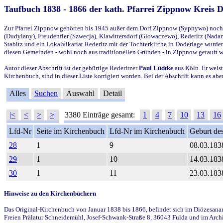
Taufbuch 1838 - 1866 der kath. Pfarrei Zippnow Kreis 
Zur Pfarrei Zippnow gehörten bis 1945 außer dem Dorf Zippnow (Sypnywo) noch d
(Dudylany), Freudenfier (Szwecja), Klawittersdorf (Glowaczewo), Rederitz (Nadarz
Stabitz und ein Lokalvikariat Rederitz mit der Tochterkirche in Doderlage wurd
diesen Gemeinden - wohl noch aus traditionellen Gründen - in Zippnow getauft 
Autor dieser Abschrift ist der gebürtige Rederitzer
Paul Lüdtke
aus Köln. Er weist
Kirchenbuch, sind in dieser Liste korrigiert worden. Bei der Abschrift kann es 
Alles
Suchen
Auswahl
Detail
|<
<
>
>|
3380 Einträge gesamt:
1
4
7
10
13
16
Lfd-Nr
Seite im Kirchenbuch
Lfd-Nr im Kirchenbuch
Geburt des
28
1
9
08.03.183
29
1
10
14.03.183
30
1
11
23.03.183
Hinweise zu den Kirchenbüchern
Das Original-Kirchenbuch von Januar 1838 bis 1866, befindet sich im Diözesanarch
Freien Prälatur Schneidemühl, Josef-Schwank-Straße 8, 36043 Fulda und im Archi