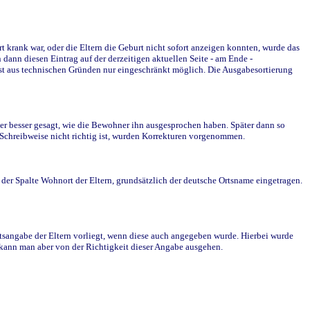
krank war, oder die Eltern die Geburt nicht sofort anzeigen konnten, wurde das
ann diesen Eintrag auf der derzeitigen aktuellen Seite - am Ende -
st aus technischen Gründen nur eingeschränkt möglich. Die Ausgabesortierung
r besser gesagt, wie die Bewohner ihn ausgesprochen haben. Später dann so
e Schreibweise nicht richtig ist, wurden Korrekturen vorgenommen.
r Spalte Wohnort der Eltern, grundsätzlich der deutsche Ortsname eingetragen.
rtsangabe der Eltern vorliegt, wenn diese auch angegeben wurde. Hierbei wurde
d kann man aber von der Richtigkeit dieser Angabe ausgehen.