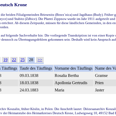
Deutsch Krone
ie beiden Filialgemeinden Briesenitz (Brzez`nica) und Jagdhaus (Budy). Früher g
yce) und Stabitz (Zdbice). Die Pfarrei Zippnow wurde im Jahr 1911 aufgeteilt und e
en errichtet. Ab diesem Zeitpunkt, müssen für diese ländlichen Gemeinden, in den
worden.
 auf folgende Sachverhalte hin: Die vorliegende Transkription ist von einer Kopie 
aber dennoch zu Übertragungsfehlern gekommen sein. Deshalb wird kein Anspruch auf 
19
22
25
28
>>
 Täuflings
Taufe des Täuflings
Vorname des Täuflings
Name des Va
8
09.03.1838
Rosalia Bertha
Gramse
8
18.03.1838
Apollonia Gertrudis
Prien
8
24.03.1883
Maria
Jaster
iv Koszalin, früher Köslin, in Polen. Die Anschrift lautet: Diözesanarchiv Koszal
v der Heimatstube des Heimatkreises Deutsch Krone, Ludwigsweg 10, 49152 Bad Ess