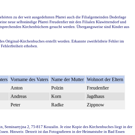
ehörten zu der weit ausgedehnten Pfarrei auch die Filialgemeinden Doderlage
ine neue selbständige Pfarrei Freudenfier mit den Filialen Klawittersdorf und
 entsprechenden Kirchenbüchern gesucht werden. Übergangsweise sind Kinder aus
des Original-Kirchenbuches erstellt worden. Erkannte zweifelsfreie Fehler im
Fehlerfreiheit erhoben.
ters
Vorname des Vaters
Name der Mutter
Wohnort der Eltern
Anton
Polzin
Freudenfier
Andreas
Korn
Jagdhaus
Peter
Radke
Zippnow
in, Seminarryjna 2, 75-817 Koszalin. Je eine Kopie des Kirchenbuches liegt in der
en. Hinweis: Derzeit ist das Fotografieren in der Heimatstube in Bad Essen